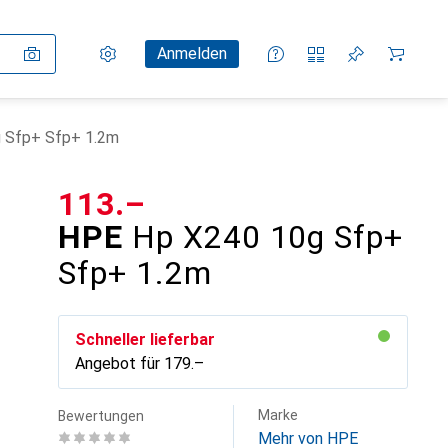
Einstellungen
Kundenkonto
Vergleichslisten
Merklisten
Warenkorb
Anmelden
 Sfp+ Sfp+ 1.2m
CHF
113.–
HPE
Hp X240 10g Sfp+
Sfp+ 1.2m
Schneller lieferbar
Angebot für
CHF
179.–
Marke
Bewertungen
Mehr von HPE