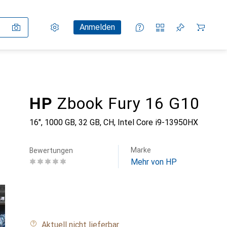
Einstellungen
Kundenkonto
Vergleichslisten
Merklisten
Warenkorb
Anmelden
HP
Zbook Fury 16 G10
16", 1000 GB, 32 GB, CH, Intel Core i9-13950HX
Marke
Bewertungen
Mehr von HP
Aktuell nicht lieferbar