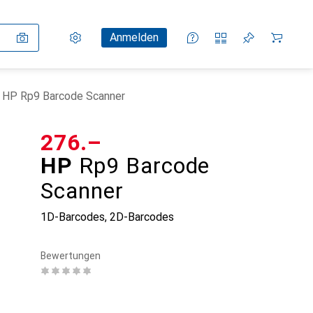
Einstellungen
Kundenkonto
Vergleichslisten
Merklisten
Warenkorb
Anmelden
HP Rp9 Barcode Scanner
CHF
276.–
HP
Rp9 Barcode
Scanner
1D-Barcodes, 2D-Barcodes
Bewertungen