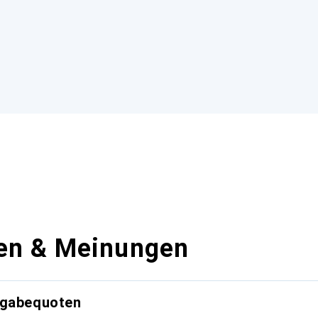
en & Meinungen
kgabequoten