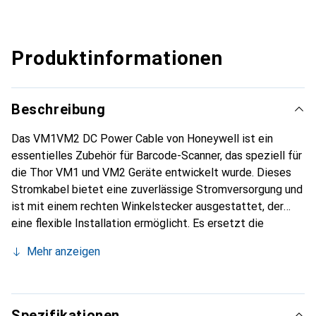
Produktinformationen
Beschreibung
Das VM1VM2 DC Power Cable von Honeywell ist ein
essentielles Zubehör für Barcode-Scanner, das speziell für
die Thor VM1 und VM2 Geräte entwickelt wurde. Dieses
Stromkabel bietet eine zuverlässige Stromversorgung und
ist mit einem rechten Winkelstecker ausgestattet, der
eine flexible Installation ermöglicht. Es ersetzt die
Modelle VM1054CABLE und CV41054CABLE und ist in
Mehr anzeigen
einigen Dockingstationen bereits enthalten. Die robuste
Bauweise gewährleistet eine lange Lebensdauer und eine
stabile Verbindung, die für den täglichen Einsatz in
verschiedenen Umgebungen geeignet ist. Das Kabel ist ein
Spezifikationen