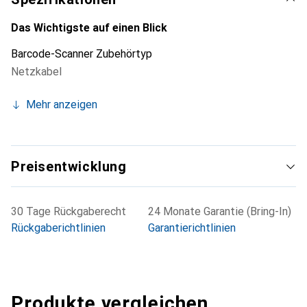
unverzichtbares Element für die optimale Funktionalität
der kompatiblen Geräte und trägt zur Effizienz in der
Das Wichtigste auf einen Blick
Nutzung bei.
Barcode-Scanner Zubehörtyp
Netzkabel
Mehr anzeigen
Preisentwicklung
30 Tage Rückgaberecht
24 Monate Garantie (Bring-In)
Rückgaberichtlinien
Garantierichtlinien
Produkte vergleichen