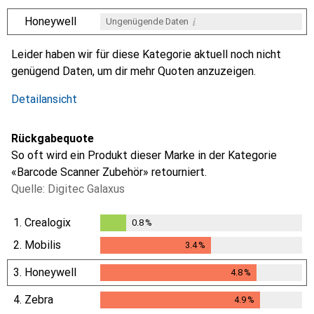
i
Honeywell
Ungenügende Daten
i
i
i
i
Ungenügende Daten
Ungenügende Daten
Ungenügende Daten
Ungenügende Daten
Leider haben wir für diese Kategorie aktuell noch nicht
genügend Daten, um dir mehr Quoten anzuzeigen.
Detailansicht
Rückgabequote
So oft wird ein Produkt dieser Marke in der Kategorie
«Barcode Scanner Zubehör» retourniert.
Quelle: Digitec Galaxus
1.
Crealogix
0.8
%
0.8
%
2.
Mobilis
3.4
%
3.4
%
3.
Honeywell
4.8
%
4.8
%
4.
Zebra
4.9
%
4.9
%