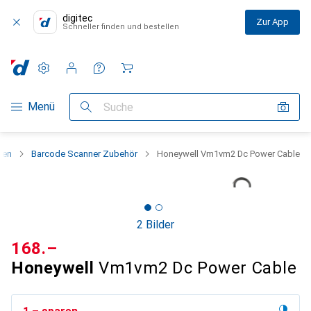
digitec
Zur App
Schneller finden und bestellen
Einstellungen
Kundenkonto
Vergleichslisten
Merklisten
Warenkorb
Navigation nach Kategorien
Menü
Suche
nen
Barcode Scanner Zubehör
Honeywell Vm1vm2 Dc Power Cable
2 Bilder
CHF
168.–
Honeywell
Vm1vm2 Dc Power Cable