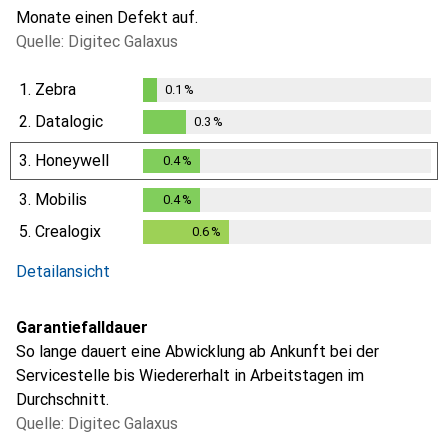
Monate einen Defekt auf.
Quelle: Digitec Galaxus
1.
Zebra
0.1
%
0.1
%
2.
Datalogic
0.3
%
0.3
%
3.
Honeywell
0.4
%
0.4
%
3.
Mobilis
0.4
%
0.4
%
5.
Crealogix
0.6
%
0.6
%
Detailansicht
Garantiefalldauer
So lange dauert eine Abwicklung ab Ankunft bei der
Servicestelle bis Wiedererhalt in Arbeitstagen im
Durchschnitt.
Quelle: Digitec Galaxus