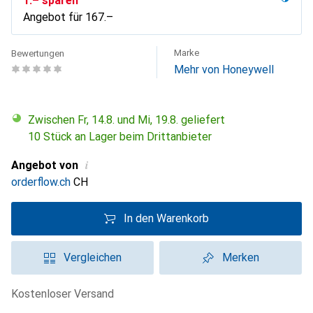
CHF
1.–
sparen
Angebot für
CHF
167.–
Marke
Bewertungen
Mehr von Honeywell
Zwischen Fr, 14.8. und Mi, 19.8. geliefert
10 Stück an Lager beim Drittanbieter
i
Angebot von
orderflow.ch
CH
In den Warenkorb
Vergleichen
Merken
kostenloser Versand