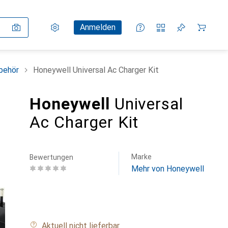
Einstellungen
Kundenkonto
Vergleichslisten
Merklisten
Warenkorb
Anmelden
behör
Honeywell Universal Ac Charger Kit
Honeywell
Universal
Ac Charger Kit
Marke
Bewertungen
Mehr von Honeywell
Aktuell nicht lieferbar