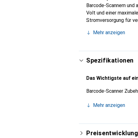
Barcode-Scannern und a
Volt und einer maximal
Stromversorgung für ve
ist ideal für den Einsat
Mehr anzeigen
um die Leistung der ang
gehalten und wird ohne 
Leistungskapazität von
unterstützt werden könn
Spezifikationen
ihrer Barcode-Scanner 
Das Wichtigste auf ein
Barcode-Scanner Zubeh
Mehr anzeigen
Preisentwicklun