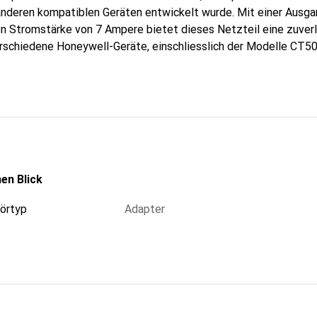
nderen kompatiblen Geräten entwickelt wurde. Mit einer Ausg
en Stromstärke von 7 Ampere bietet dieses Netzteil eine zuver
rschiedene Honeywell-Geräte, einschliesslich der Modelle CT5
z in Umgebungen, in denen eine konstante und stabile Energiequel
eschlossenen Geräte zu optimieren. Das Netzteil ist in einem 
Netzkabel geliefert, was eine flexible Handhabung ermöglicht. 
 84 Watt sorgt dafür, dass auch anspruchsvollere Anwendungen
en. Dieses Produkt ist eine essentielle Ergänzung für alle, die 
angewiesen sind.
en Blick
örtyp
Adapter
g