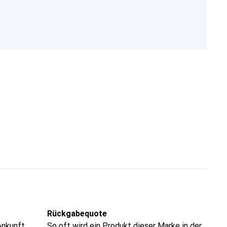
Rückgabequote
Ankunft
So oft wird ein Produkt dieser Marke in der