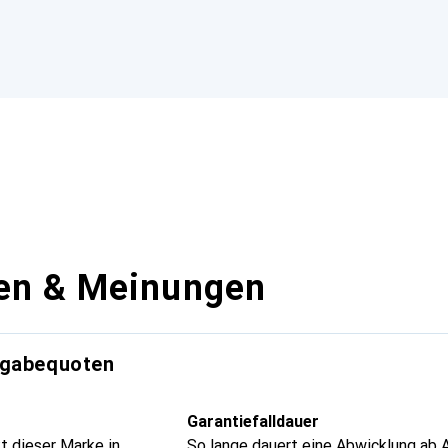
en & Meinungen
kgabequoten
Garantiefalldauer
t dieser Marke in
So lange dauert eine Abwicklung ab 