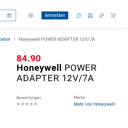
Einstellungen
Kundenkonto
Vergleichslisten
Merklisten
Warenkorb
Anmelden
behör
Honeywell POWER ADAPTER 12V/7A
CHF
84.90
Honeywell
POWER
ADAPTER 12V/7A
Marke
Bewertungen
Mehr von Honeywell