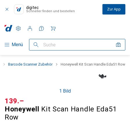
digitec
Zur App
Schneller finden und bestellen
Einstellungen
Kundenkonto
Vergleichslisten
Merklisten
Warenkorb
Navigation nach Kategorien
Menü
Suche
Barcode Scanner Zubehör
Honeywell Kit Scan Handle Eda51 Row
1 Bild
CHF
139.–
Honeywell
Kit Scan Handle Eda51
Row