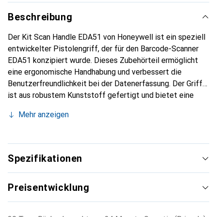
Beschreibung
Der Kit Scan Handle EDA51 von Honeywell ist ein speziell
entwickelter Pistolengriff, der für den Barcode-Scanner
EDA51 konzipiert wurde. Dieses Zubehörteil ermöglicht
eine ergonomische Handhabung und verbessert die
Benutzerfreundlichkeit bei der Datenerfassung. Der Griff
ist aus robustem Kunststoff gefertigt und bietet eine
komfortable und sichere Handhabung, die für längere
Mehr anzeigen
Einsätze geeignet ist. Mit seiner schwarzen Farbgebung
fügt sich der Pistolengriff nahtlos in die bestehende
Ausrüstung ein und ist ideal für den Einsatz in
verschiedenen Umgebungen, sei es im Einzelhandel, in
Spezifikationen
Lagern oder in der Logistik. Die einfache Montage und die
Kompatibilität mit dem EDA51 machen diesen Griff zu
Preisentwicklung
einer praktischen Ergänzung für alle, die regelmässig mit
Barcode-Scannern arbeiten.