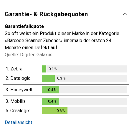
Garantie- & Rückgabequoten
Garantiefallquote
So oft weist ein Produkt dieser Marke in der Kategorie
«Barcode Scanner Zubehör» innerhalb der ersten 24
Monate einen Defekt auf.
Quelle: Digitec Galaxus
1.
Zebra
0.1
%
0.1
%
2.
Datalogic
0.3
%
0.3
%
3.
Honeywell
0.4
%
0.4
%
3.
Mobilis
0.4
%
0.4
%
5.
Crealogix
0.6
%
0.6
%
Detailansicht