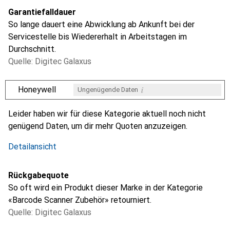
Garantiefalldauer
So lange dauert eine Abwicklung ab Ankunft bei der
Servicestelle bis Wiedererhalt in Arbeitstagen im
Durchschnitt.
Quelle: Digitec Galaxus
i
Honeywell
Ungenügende Daten
i
i
i
i
Ungenügende Daten
Ungenügende Daten
Ungenügende Daten
Ungenügende Daten
Leider haben wir für diese Kategorie aktuell noch nicht
genügend Daten, um dir mehr Quoten anzuzeigen.
Detailansicht
Rückgabequote
So oft wird ein Produkt dieser Marke in der Kategorie
«Barcode Scanner Zubehör» retourniert.
Quelle: Digitec Galaxus