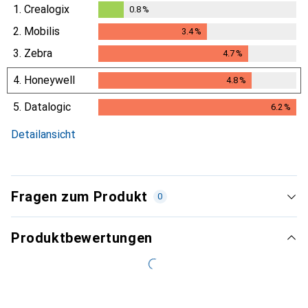
1.
Crealogix
0.8
%
0.8
%
2.
Mobilis
3.4
%
3.4
%
3.
Zebra
4.7
%
4.7
%
4.
Honeywell
4.8
%
4.8
%
5.
Datalogic
6.2
%
6.2
%
Detailansicht
Fragen zum Produkt
0
Produktbewertungen