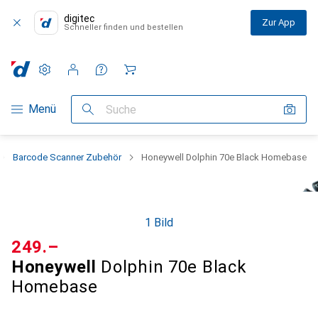
digitec
Zur App
Schneller finden und bestellen
Einstellungen
Kundenkonto
Vergleichslisten
Merklisten
Warenkorb
Navigation nach Kategorien
Menü
Suche
Barcode Scanner Zubehör
Honeywell Dolphin 70e Black Homebase
1 Bild
CHF
249.–
Honeywell
Dolphin 70e Black
Homebase