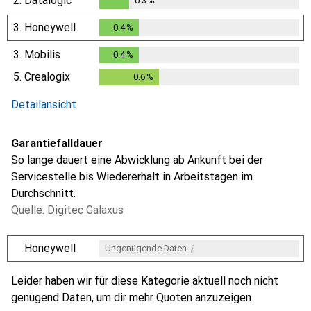
2.
Datalogic
0.3
%
0.3
%
3.
Honeywell
0.4
%
0.4
%
3.
Mobilis
0.4
%
0.4
%
5.
Crealogix
0.6
%
0.6
%
Detailansicht
Garantiefalldauer
So lange dauert eine Abwicklung ab Ankunft bei der
Servicestelle bis Wiedererhalt in Arbeitstagen im
Durchschnitt.
Quelle: Digitec Galaxus
i
Honeywell
Ungenügende Daten
i
i
i
i
Ungenügende Daten
Ungenügende Daten
Ungenügende Daten
Ungenügende Daten
Leider haben wir für diese Kategorie aktuell noch nicht
genügend Daten, um dir mehr Quoten anzuzeigen.