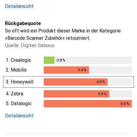
Detailansicht
Rückgabequote
So oft wird ein Produkt dieser Marke in der Kategorie
«Barcode Scanner Zubehör» retourniert.
Quelle: Digitec Galaxus
1.
Crealogix
0.8
%
0.8
%
2.
Mobilis
3.4
%
3.4
%
3.
Honeywell
4.8
%
4.8
%
4.
Zebra
4.9
%
4.9
%
5.
Datalogic
6.6
%
6.6
%
Detailansicht