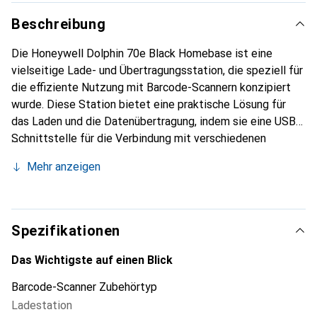
Beschreibung
Die Honeywell Dolphin 70e Black Homebase ist eine
vielseitige Lade- und Übertragungsstation, die speziell für
die effiziente Nutzung mit Barcode-Scannern konzipiert
wurde. Diese Station bietet eine praktische Lösung für
das Laden und die Datenübertragung, indem sie eine USB-
Schnittstelle für die Verbindung mit verschiedenen
Geräten bereitstellt. Das EU Kit umfasst ein Ladegerät
Mehr anzeigen
mit einem separaten Akku-Slot, was eine flexible
Handhabung ermöglicht. Die Homebase ist ideal für den
Einsatz in Büros oder Lagerhäusern, wo eine ständige
Verfügbarkeit der Geräte erforderlich ist. Mit ihrem
Spezifikationen
kompakten Design und der einfachen Handhabung ist sie
eine wertvolle Ergänzung für jede Arbeitsumgebung, die
Das Wichtigste auf einen Blick
auf Barcode-Scanning angewiesen ist. Die Honeywell
Barcode-Scanner Zubehörtyp
Dolphin 70e Black Homebase gewährleistet eine
Ladestation
zuverlässige Stromversorgung und eine effiziente