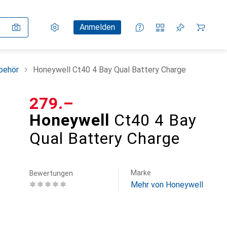
Einstellungen
Kundenkonto
Vergleichslisten
Merklisten
Warenkorb
Anmelden
behör
Honeywell Ct40 4 Bay Qual Battery Charge
CHF
279.–
Honeywell
Ct40 4 Bay
Qual Battery Charge
Marke
Bewertungen
Mehr von Honeywell