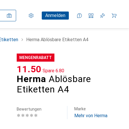
Einstellungen
Kundenkonto
Vergleichslisten
Merklisten
Warenkorb
Anmelden
Etiketten
Herma Ablösbare Etiketten A4
MENGENRABATT
CHF
11.50
Spare
CHF
6.80
Herma
Ablösbare
Etiketten A4
Marke
Bewertungen
Mehr von Herma