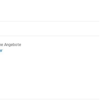
che Angebote
er