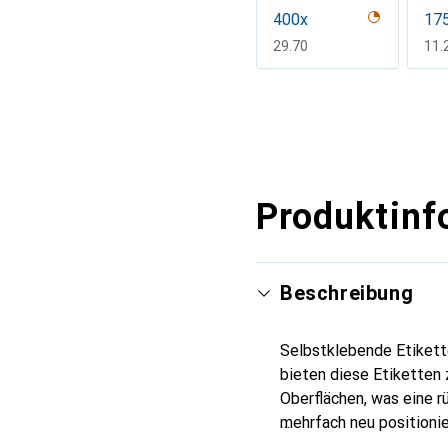
400x
17
CHF
29.70
CH
11.
Mehr anzeigen
Produktinf
Beschreibung
Selbstklebende Etikette
bieten diese Etiketten 
Oberflächen, was eine 
mehrfach neu positionie
und für Oberflächen, di