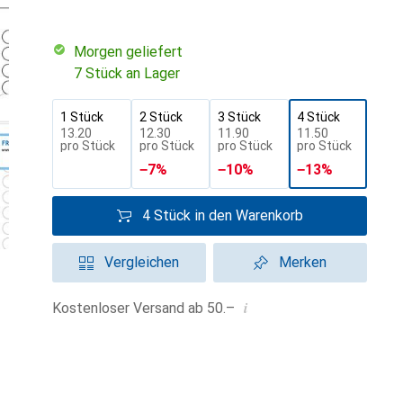
morgen geliefert
7 Stück an Lager
1 Stück
2 Stück
3 Stück
4 Stück
CHF
13.20
CHF
12.30
CHF
11.90
CHF
11.50
pro Stück
pro Stück
pro Stück
pro Stück
−
7
%
−
10
%
−
13
%
4 Stück in den Warenkorb
Vergleichen
Merken
i
Kostenloser Versand ab 50.–