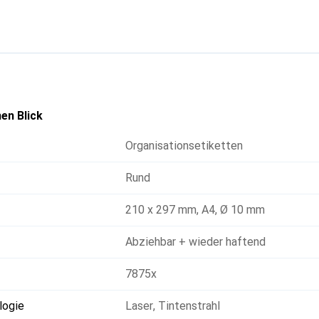
bnisse auf allen Laserdruckern, Tintenstrahldruckern, Kopierern
 zeichnen sich durch eine problemlose Verarbeitung dank eines 
anlage aus. Hergestellt aus hochwertigem, chlorfrei gebleicht
tiketten zu 100 % recycelbar. Entsorgen Sie sie als Altpapier, u
 Pappe. Kostenlose Softwarelösungen sind ebenfalls verfügbar.
en Blick
Organisationsetiketten
Rund
210 x 297 mm
,
A4
,
Ø 10 mm
Abziehbar + wieder haftend
7875x
logie
Laser
,
Tintenstrahl