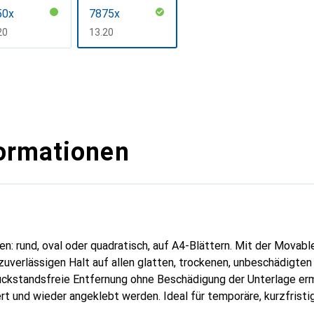
50x
7875x
F
20
CHF
13.20
ormationen
n: rund, oval oder quadratisch, auf A4-Blättern. Mit der Movab
zuverlässigen Halt auf allen glatten, trockenen, unbeschädigten
rückstandsfreie Entfernung ohne Beschädigung der Unterlage erm
rt und wieder angeklebt werden. Ideal für temporäre, kurzfrist
e vor Beschädigungen geschützt werden müssen. Diese Etiketten