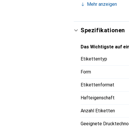
Mehr anzeigen
hervorragende Druckerge
und Farbkopierern. Sie
Randes und optimaler Pl
Klebstoff, sind diese E
Spezifikationen
besteht aus recycelter
Das Wichtigste auf ein
Etikettentyp
Form
Etikettenformat
Hafteigenschaft
Anzahl Etiketten
Geeignete Drucktechno