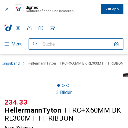
digitec
Zur App
Schneller finden und bestellen
Einstellungen
Kundenkonto
Vergleichslisten
Merklisten
Warenkorb
Navigation nach Kategorien
Menü
Suche
iftungsband
HellermannTyton TTRC+X60MM BK RL300MT TT RIBBON
3 Bilder
CHF
234.33
HellermannTyton
TTRC+X60MM BK
RL300MT TT RIBBON
6 cm, Schwarz