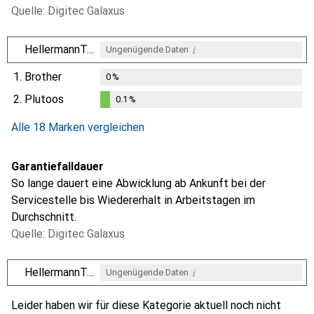
Quelle: Digitec Galaxus
i
HellermannTyton
Ungenügende Daten
1.
Brother
0
%
2.
Plutoos
0.1
%
i
i
Ungenügende Daten
Ungenügende Daten
0.1
%
Alle 18 Marken vergleichen
Garantiefalldauer
So lange dauert eine Abwicklung ab Ankunft bei der
Servicestelle bis Wiedererhalt in Arbeitstagen im
Durchschnitt.
Quelle: Digitec Galaxus
i
HellermannTyton
Ungenügende Daten
i
i
i
i
Ungenügende Daten
Ungenügende Daten
Ungenügende Daten
Ungenügende Daten
Leider haben wir für diese Kategorie aktuell noch nicht