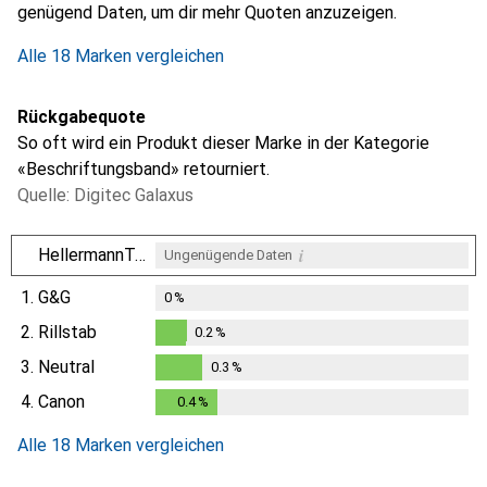
genügend Daten, um dir mehr Quoten anzuzeigen.
Alle 18 Marken vergleichen
Rückgabequote
So oft wird ein Produkt dieser Marke in der Kategorie
«Beschriftungsband» retourniert.
Quelle: Digitec Galaxus
i
HellermannTyton
Ungenügende Daten
1.
G&G
0
%
2.
Rillstab
0.2
%
0.2
%
3.
Neutral
0.3
%
0.3
%
4.
Canon
0.4
%
0.4
%
Alle 18 Marken vergleichen