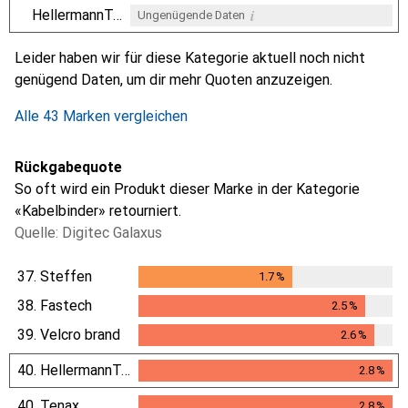
i
HellermannTyton
Ungenügende Daten
i
i
i
i
Ungenügende Daten
Ungenügende Daten
Ungenügende Daten
Ungenügende Daten
Leider haben wir für diese Kategorie aktuell noch nicht
genügend Daten, um dir mehr Quoten anzuzeigen.
Alle 43 Marken vergleichen
Rückgabequote
So oft wird ein Produkt dieser Marke in der Kategorie
«Kabelbinder» retourniert.
Quelle: Digitec Galaxus
37.
Steffen
1.7
%
1.7
%
38.
Fastech
2.5
%
2.5
%
39.
Velcro brand
2.6
%
2.6
%
40.
HellermannTyton
2.8
%
2.8
%
40.
Tenax
2.8
%