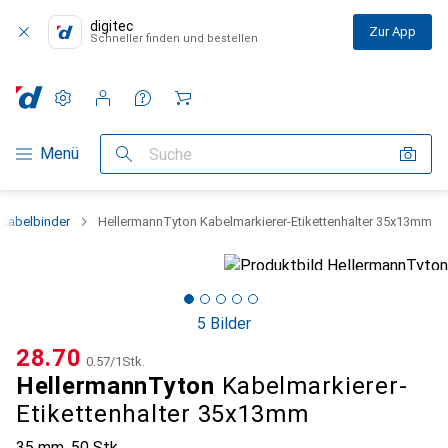
digitec
Zur App
Schneller finden und bestellen
Einstellungen
Kundenkonto
Vergleichslisten
Merklisten
Warenkorb
Navigation nach Kategorien
Menü
Suche
Kabelbinder
HellermannTyton Kabelmarkierer-Etikettenhalter 35x13mm
5 Bilder
CHF
28.70
CHF
0.57
/
1Stk.
HellermannTyton
Kabelmarkierer-
Etikettenhalter 35x13mm
35 mm, 50 Stk.