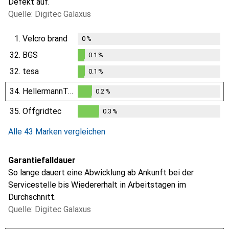
Defekt auf.
Quelle: Digitec Galaxus
1.
Velcro brand
0
%
32.
BGS
0.1
%
0.1
%
32.
tesa
0.1
%
0.1
%
34.
HellermannTyton
0.2
%
0.2
%
35.
Offgridtec
0.3
%
0.3
%
Alle 43 Marken vergleichen
Garantiefalldauer
So lange dauert eine Abwicklung ab Ankunft bei der
Servicestelle bis Wiedererhalt in Arbeitstagen im
Durchschnitt.
Quelle: Digitec Galaxus