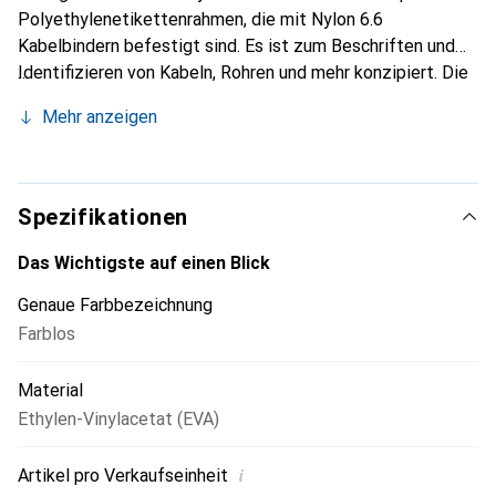
Polyethylenetikettenrahmen, die mit Nylon 6.6
Kabelbindern befestigt sind. Es ist zum Beschriften und
Identifizieren von Kabeln, Rohren und mehr konzipiert. Die
Etiketten sind sowohl für vorübergehende als auch für
Mehr anzeigen
permanente Beschriftungen geeignet und werden auf A4-
Blättern geliefert, die mit Laserdruckern kompatibel sind.
Der Betriebstemperaturbereich liegt zwischen -60 und
+65 °C.
Spezifikationen
Das Wichtigste auf einen Blick
Genaue Farbbezeichnung
Farblos
Material
Ethylen-Vinylacetat (EVA)
i
Artikel pro Verkaufseinheit