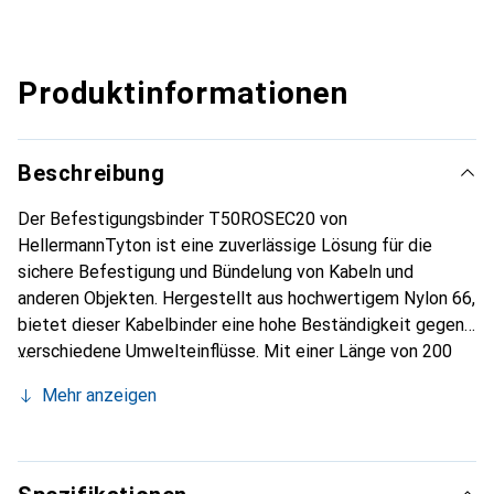
Produktinformationen
Beschreibung
Der Befestigungsbinder T50ROSEC20 von
HellermannTyton ist eine zuverlässige Lösung für die
sichere Befestigung und Bündelung von Kabeln und
anderen Objekten. Hergestellt aus hochwertigem Nylon 66,
bietet dieser Kabelbinder eine hohe Beständigkeit gegen
verschiedene Umwelteinflüsse. Mit einer Länge von 200
mm und einer Breite von 4,6 mm eignet er sich ideal für
Mehr anzeigen
eine Vielzahl von Anwendungen, sowohl im industriellen als
auch im privaten Bereich. Der T50ROSEC20 ist für
Betriebstemperaturen von -40 °C bis +105 °C ausgelegt,
was ihn zu einer vielseitigen Wahl für unterschiedliche