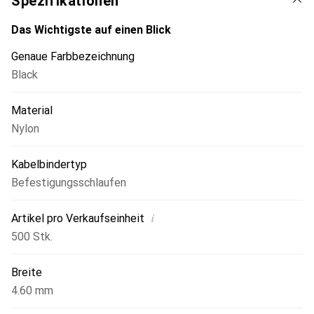
Spezifikationen
Einsatzbedingungen macht. Die Innenverzahnung sorgt für
einen sicheren Halt, während die hohe Haltekraft von 225
Das Wichtigste auf einen Blick
Newton eine zuverlässige Befestigung gewährleistet. Mit
Genaue Farbbezeichnung
einem Bündelungsdurchmesser von bis zu 45 mm ist dieser
Black
Kabelbinder besonders praktisch für die Organisation von
Kabeln und Leitungen.
Material
Nylon
Kabelbindertyp
Befestigungsschlaufen
i
Artikel pro Verkaufseinheit
500 Stk.
Breite
4.60 mm