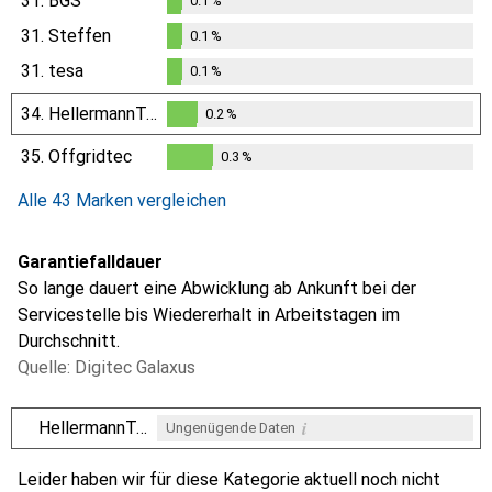
31.
BGS
0.1
%
0.1
%
31.
Steffen
0.1
%
0.1
%
31.
tesa
0.1
%
0.1
%
34.
HellermannTyton
0.2
%
0.2
%
35.
Offgridtec
0.3
%
0.3
%
Alle 43 Marken vergleichen
Garantiefalldauer
So lange dauert eine Abwicklung ab Ankunft bei der
Servicestelle bis Wiedererhalt in Arbeitstagen im
Durchschnitt.
Quelle: Digitec Galaxus
i
HellermannTyton
Ungenügende Daten
i
i
i
i
Ungenügende Daten
Ungenügende Daten
Ungenügende Daten
Ungenügende Daten
Leider haben wir für diese Kategorie aktuell noch nicht