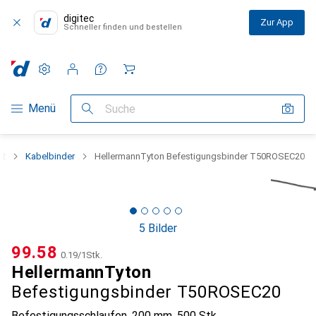
digitec
Zur App
Schneller finden und bestellen
Einstellungen
Kundenkonto
Vergleichslisten
Merklisten
Warenkorb
Navigation nach Kategorien
Menü
Suche
nt
Kabelbinder
HellermannTyton Befestigungsbinder T50ROSEC20
5 Bilder
CHF
99.58
CHF
0.19
/
1Stk.
HellermannTyton
Befestigungsbinder T50ROSEC20
Befestigungsschlaufen, 200 mm, 500 Stk.