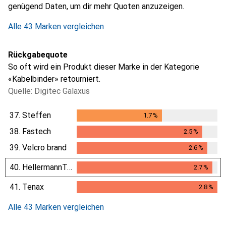
genügend Daten, um dir mehr Quoten anzuzeigen.
Alle 43 Marken vergleichen
Rückgabequote
So oft wird ein Produkt dieser Marke in der Kategorie
«Kabelbinder» retourniert.
Quelle: Digitec Galaxus
37.
Steffen
1.7
%
1.7
%
38.
Fastech
2.5
%
2.5
%
39.
Velcro brand
2.6
%
2.6
%
40.
HellermannTyton
2.7
%
2.7
%
41.
Tenax
2.8
%
2.8
%
Alle 43 Marken vergleichen