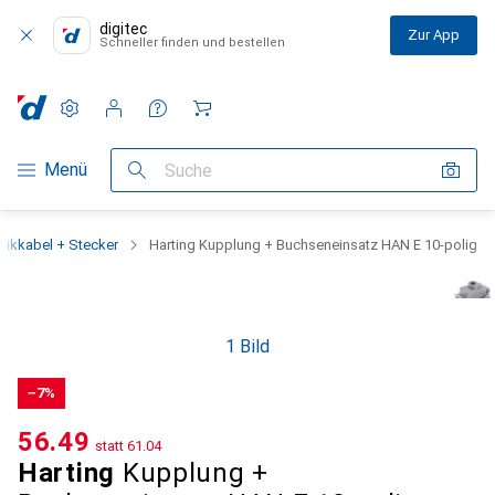
digitec
Zur App
Schneller finden und bestellen
Einstellungen
Kundenkonto
Vergleichslisten
Merklisten
Warenkorb
Navigation nach Kategorien
Menü
Suche
onikkabel + Stecker
Harting Kupplung + Buchseneinsatz HAN E 10-polig
1 Bild
−7%
CHF
56.49
statt
CHF
61.04
Harting
Kupplung +