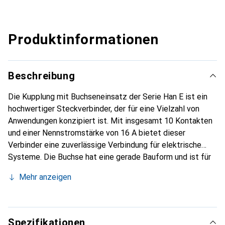
Produktinformationen
Beschreibung
Die Kupplung mit Buchseneinsatz der Serie Han E ist ein
hochwertiger Steckverbinder, der für eine Vielzahl von
Anwendungen konzipiert ist. Mit insgesamt 10 Kontakten
und einer Nennstromstärke von 16 A bietet dieser
Verbinder eine zuverlässige Verbindung für elektrische
Systeme. Die Buchse hat eine gerade Bauform und ist für
eine Betriebsspannung von bis zu 500 V ausgelegt, was sie
Mehr anzeigen
ideal für industrielle Anwendungen macht. Der Einsatz ist
in einem Set enthalten, das auch eine Haube umfasst, um
den Steckverbinder zu schützen. Die Gewindegrösse von
M20 ermöglicht eine einfache Montage und Integration in
Spezifikationen