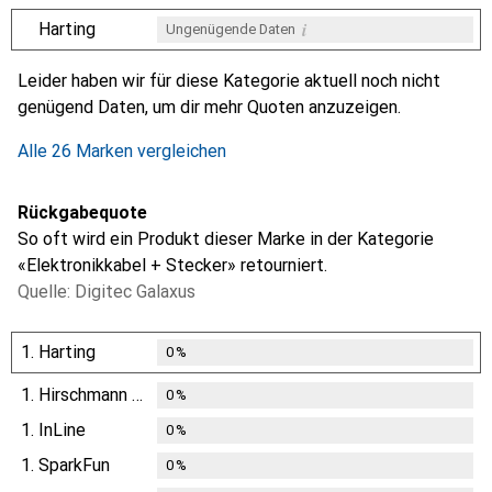
i
Harting
Ungenügende Daten
i
i
i
i
Ungenügende Daten
Ungenügende Daten
Ungenügende Daten
Ungenügende Daten
Leider haben wir für diese Kategorie aktuell noch nicht
genügend Daten, um dir mehr Quoten anzuzeigen.
Alle 26 Marken vergleichen
Rückgabequote
So oft wird ein Produkt dieser Marke in der Kategorie
«Elektronikkabel + Stecker» retourniert.
Quelle: Digitec Galaxus
1.
Harting
0
%
1.
Hirschmann Test & Measurement
0
%
1.
InLine
0
%
1.
SparkFun
0
%