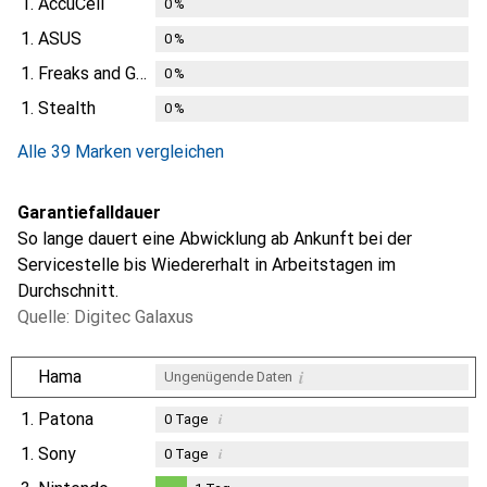
1.
AccuCell
0
%
1.
ASUS
0
%
1.
Freaks and Geeks
0
%
1.
Stealth
0
%
Alle 39 Marken vergleichen
Garantiefalldauer
So lange dauert eine Abwicklung ab Ankunft bei der
Servicestelle bis Wiedererhalt in Arbeitstagen im
Durchschnitt.
Quelle: Digitec Galaxus
i
Hama
Ungenügende Daten
1.
Patona
i
0
Tage
1.
Sony
i
0
Tage