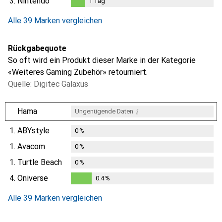
3.
Nintendo
1
Tag
i
Ungenügende Daten
1
Tag
Alle 39 Marken vergleichen
Rückgabequote
So oft wird ein Produkt dieser Marke in der Kategorie
«Weiteres Gaming Zubehör» retourniert.
Quelle: Digitec Galaxus
i
Hama
Ungenügende Daten
1.
ABYstyle
0
%
1.
Avacom
0
%
1.
Turtle Beach
0
%
4.
Oniverse
0.4
%
0.4
%
Alle 39 Marken vergleichen