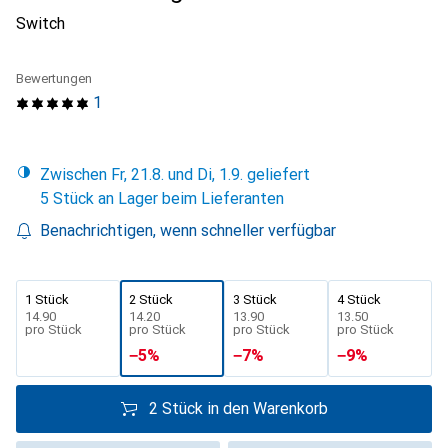
Switch
Bewertungen
1
Zwischen Fr, 21.8. und Di, 1.9. geliefert
5 Stück an Lager beim Lieferanten
Benachrichtigen, wenn schneller verfügbar
1 Stück
2 Stück
3 Stück
4 Stück
CHF
14.90
CHF
14.20
CHF
13.90
CHF
13.50
pro Stück
pro Stück
pro Stück
pro Stück
−
5
%
−
7
%
−
9
%
2 Stück in den Warenkorb