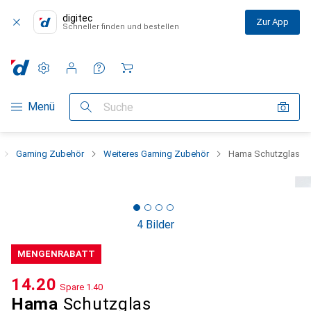
digitec
Zur App
Schneller finden und bestellen
Einstellungen
Kundenkonto
Vergleichslisten
Merklisten
Warenkorb
Navigation nach Kategorien
Menü
Suche
Gaming Zubehör
Weiteres Gaming Zubehör
Hama Schutzglas
4 Bilder
MENGENRABATT
CHF
14.20
Spare
CHF
1.40
Hama
Schutzglas