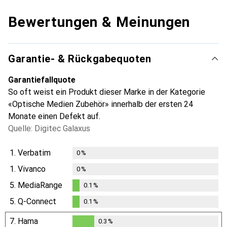
Bewertungen & Meinungen
Garantie- & Rückgabequoten
Garantiefallquote
So oft weist ein Produkt dieser Marke in der Kategorie
«Optische Medien Zubehör» innerhalb der ersten 24
Monate einen Defekt auf.
Quelle: Digitec Galaxus
1.
Verbatim
0
%
1.
Vivanco
0
%
5.
MediaRange
0.1
%
0.1
%
5.
Q-Connect
0.1
%
0.1
%
7.
Hama
0.3
%