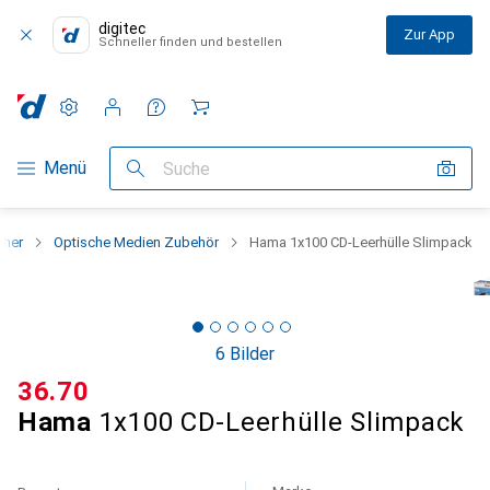
digitec
Zur App
Schneller finden und bestellen
Einstellungen
Kundenkonto
Vergleichslisten
Merklisten
Warenkorb
Navigation nach Kategorien
Menü
Suche
cher
Optische Medien Zubehör
Hama 1x100 CD-Leerhülle Slimpack
6 Bilder
CHF
36.70
Hama
1x100 CD-Leerhülle Slimpack