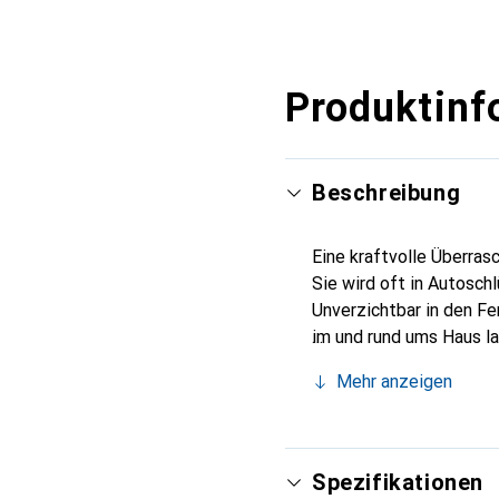
Produktinf
Beschreibung
Eine kraftvolle Überras
Sie wird oft in Autosc
Unverzichtbar in den Fe
im und rund ums Haus l
Türklingeln, Auto- und
Mehr anzeigen
Batterie hat einen Dur
um eine längere Betrieb
quecksilber- und bleifre
Batterien mit der Bez
Spezifikationen