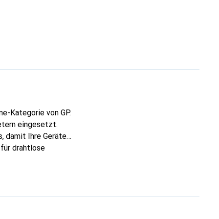
ine-Kategorie von GP.
tern eingesetzt.
, damit Ihre Geräte
für drahtlose
r Garagentore. Die
peziell entwickelt,
en und ist
ls Ersatz für