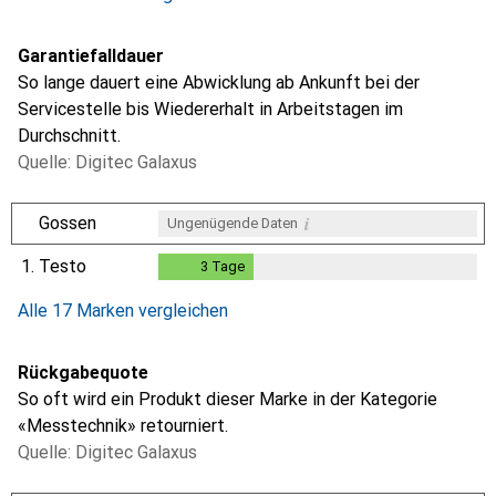
Garantiefalldauer
So lange dauert eine Abwicklung ab Ankunft bei der
Servicestelle bis Wiedererhalt in Arbeitstagen im
Durchschnitt.
Quelle: Digitec Galaxus
i
Gossen
Ungenügende Daten
1.
Testo
3
Tage
3
Tage
i
i
i
Ungenügende Daten
Ungenügende Daten
Ungenügende Daten
Alle 17 Marken vergleichen
Rückgabequote
So oft wird ein Produkt dieser Marke in der Kategorie
«Messtechnik» retourniert.
Quelle: Digitec Galaxus