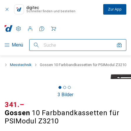
digitec
Zur App
Schneller finden und bestellen
Einstellungen
Kundenkonto
Vergleichslisten
Merklisten
Warenkorb
Navigation nach Kategorien
Menü
Suche
g
Messtechnik
Gossen 10 Farbbandkassetten für PSIModul Z3210
3 Bilder
CHF
341.–
Gossen
10 Farbbandkassetten für
PSIModul Z3210