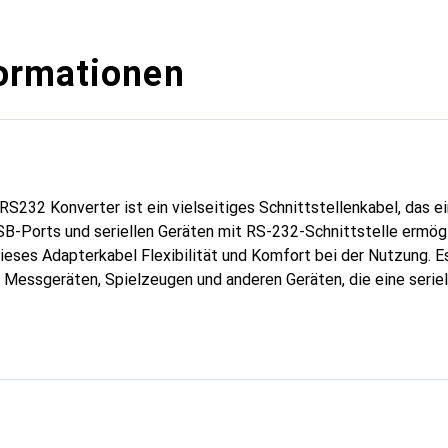
ormationen
RS232 Konverter ist ein vielseitiges Schnittstellenkabel, das e
B-Ports und seriellen Geräten mit RS-232-Schnittstelle ermögl
ieses Adapterkabel Flexibilität und Komfort bei der Nutzung. Es 
Messgeräten, Spielzeugen und anderen Geräten, die eine seriel
r unterstützt eine Datenübertragungsrate von bis zu 1 Mbit/s u
el. Ausgestattet mit einem Prolific-Chipsatz gewährleistet da
e Verbindung. Die transparenten Stecker und die runde Kabelbau
 einfache Handhabung. Der Goobay USB seriell RS232 Konverter
Betriebssystemen kompatibel, was ihn zu einer praktischen Lö
ndungen macht.