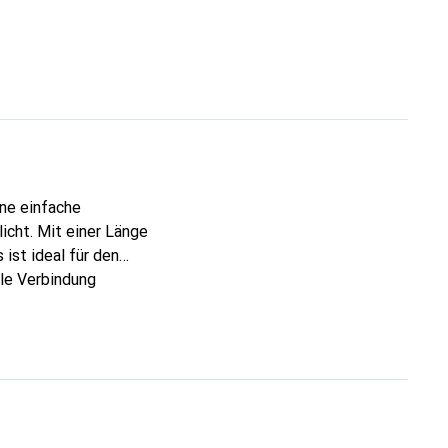
ine einfache
icht. Mit einer Länge
ist ideal für den
le Verbindung
nd ist mit USB 2.0
s Kabel eine
form sorgen für eine
 ist mit
sung für