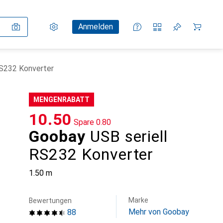
Einstellungen
Kundenkonto
Vergleichslisten
Merklisten
Warenkorb
Anmelden
RS232 Konverter
MENGENRABATT
CHF
10.50
Spare
CHF
0.80
Goobay
USB seriell
RS232 Konverter
1.50 m
Marke
Bewertungen
Mehr von Goobay
88