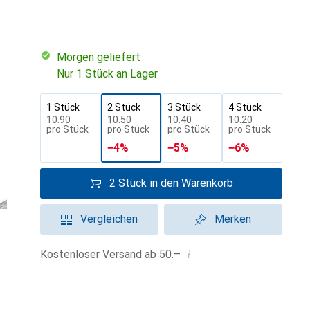
morgen geliefert
Nur 1 Stück an Lager
1 Stück
2 Stück
3 Stück
4 Stück
CHF
10.90
CHF
10.50
CHF
10.40
CHF
10.20
pro Stück
pro Stück
pro Stück
pro Stück
−
4
%
−
5
%
−
6
%
2 Stück in den Warenkorb
Vergleichen
Merken
i
Kostenloser Versand ab 50.–