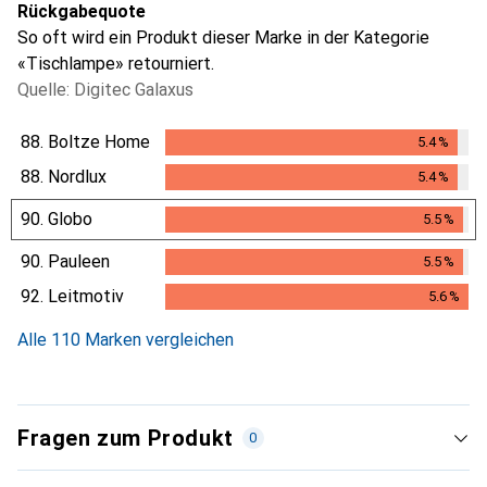
Rückgabequote
So oft wird ein Produkt dieser Marke in der Kategorie
«Tischlampe» retourniert.
Quelle: Digitec Galaxus
88.
Boltze Home
5.4
%
5.4
%
88.
Nordlux
5.4
%
5.4
%
90.
Globo
5.5
%
5.5
%
90.
Pauleen
5.5
%
5.5
%
92.
Leitmotiv
5.6
%
5.6
%
Alle 110 Marken vergleichen
Fragen zum Produkt
0