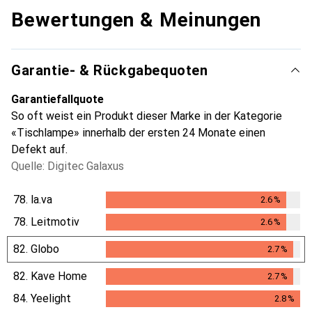
Bewertungen & Meinungen
Garantie- & Rückgabequoten
Garantiefallquote
So oft weist ein Produkt dieser Marke in der Kategorie
«Tischlampe» innerhalb der ersten 24 Monate einen
Defekt auf.
Quelle: Digitec Galaxus
78.
la.va
2.6
%
2.6
%
78.
Leitmotiv
2.6
%
2.6
%
82.
Globo
2.7
%
2.7
%
82.
Kave Home
2.7
%
2.7
%
84.
Yeelight
2.8
%