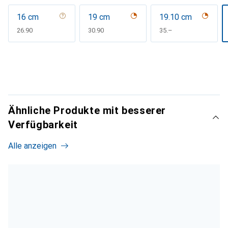
16 cm
19 cm
19.10 cm
CHF
26.90
CHF
30.90
CHF
35.–
Ähnliche Produkte mit besserer
Verfügbarkeit
Alle anzeigen