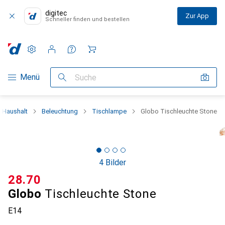
digitec
Zur App
Schneller finden und bestellen
Einstellungen
Kundenkonto
Vergleichslisten
Merklisten
Warenkorb
Navigation nach Kategorien
Menü
Suche
Haushalt
Beleuchtung
Tischlampe
Globo Tischleuchte Stone
4 Bilder
CHF
28.70
Globo
Tischleuchte Stone
E14