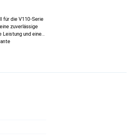
l für die V110-Serie
eine zuverlässige
e Leistung und eine
tante
transportieren und
 G3, G4, G5, G6 und
satzakku ist nicht nur
t.