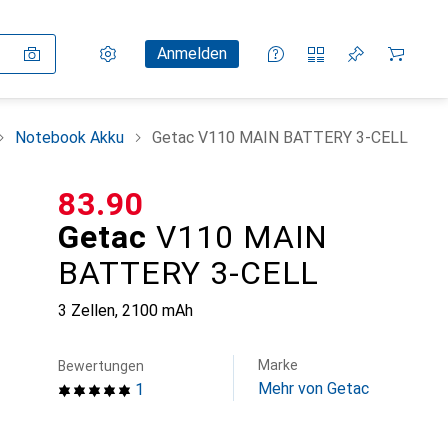
Einstellungen
Kundenkonto
Vergleichslisten
Merklisten
Warenkorb
Anmelden
Notebook Akku
Getac V110 MAIN BATTERY 3-CELL
CHF
83.90
Getac
V110 MAIN
BATTERY 3-CELL
3 Zellen, 2100 mAh
Marke
Bewertungen
Mehr von Getac
1