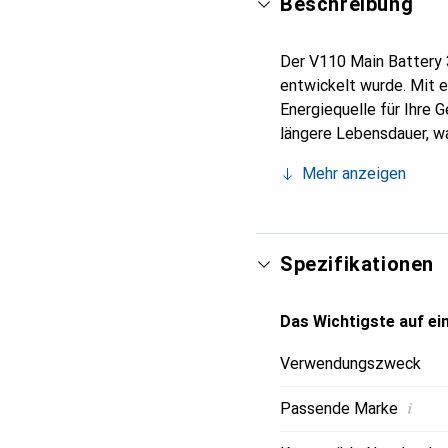
Beschreibung
Der V110 Main Battery 3
entwickelt wurde. Mit 
Energiequelle für Ihre 
längere Lebensdauer, wa
Stromversorgung angewie
Mehr anzeigen
zu installieren macht. 
G7, und bietet somit ei
funktional, sondern auch
Spezifikationen
Das Wichtigste auf ein
Verwendungszweck
i
Passende Marke