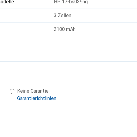
odelle
HP 17-bs039ng
3 Zellen
2100 mAh
g
Keine Garantie
Garantierichtlinien