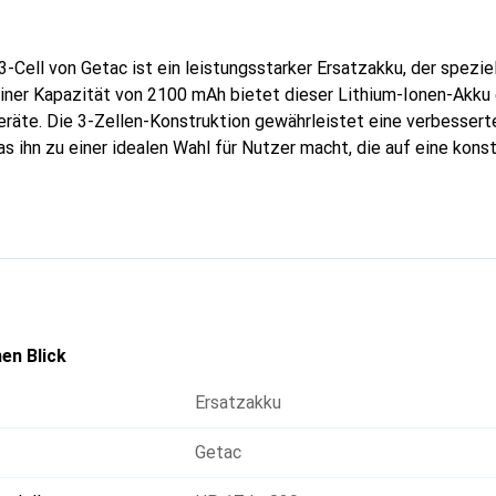
-Cell von Getac ist ein leistungsstarker Ersatzakku, der speziel
einer Kapazität von 2100 mAh bietet dieser Lithium-Ionen-Akku 
Geräte. Die 3-Zellen-Konstruktion gewährleistet eine verbessert
s ihn zu einer idealen Wahl für Nutzer macht, die auf eine kons
sen sind. Der Akku ist leicht und kompakt, was ihn einfach zu 
Er ist kompatibel mit mehreren Modellen der V110-Serie, darunter
ne vielseitige Lösung für verschiedene Anforderungen. Dieser Er
 sicher, da er den erforderlichen Sicherheitsstandards entsprich
en Blick
Ersatzakku
Getac