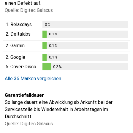
einen Defekt auf.
Quelle: Digitec Galaxus
1.
Relaxdays
0
%
2.
Deltalabs
0.1
%
0.1
%
2.
Garmin
0.1
%
0.1
%
2.
Google
0.1
%
0.1
%
5.
Cover-Discount
0.2
%
0.2
%
Alle 36 Marken vergleichen
Garantiefalldauer
So lange dauert eine Abwicklung ab Ankunft bei der
Servicestelle bis Wiedererhalt in Arbeitstagen im
Durchschnitt.
Quelle: Digitec Galaxus