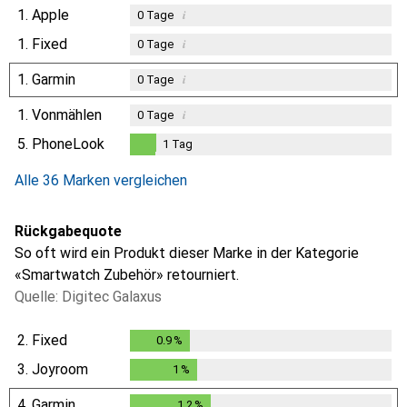
1.
Apple
i
0
Tage
1.
Fixed
i
0
Tage
1.
Garmin
i
0
Tage
1.
Vonmählen
i
0
Tage
5.
PhoneLook
1
Tag
1
Tag
Alle 36 Marken vergleichen
Rückgabequote
So oft wird ein Produkt dieser Marke in der Kategorie
«Smartwatch Zubehör» retourniert.
Quelle: Digitec Galaxus
2.
Fixed
0.9
%
0.9
%
3.
Joyroom
1
%
1
%
4.
Garmin
1.2
%
1.2
%