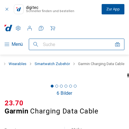
digitec
Zur App
Schneller finden und bestellen
Einstellungen
Kundenkonto
Vergleichslisten
Merklisten
Warenkorb
Navigation nach Kategorien
Menü
Suche
t
Wearables
Smartwatch Zubehör
Garmin Charging Data Cable
6 Bilder
CHF
23.70
Garmin
Charging Data Cable