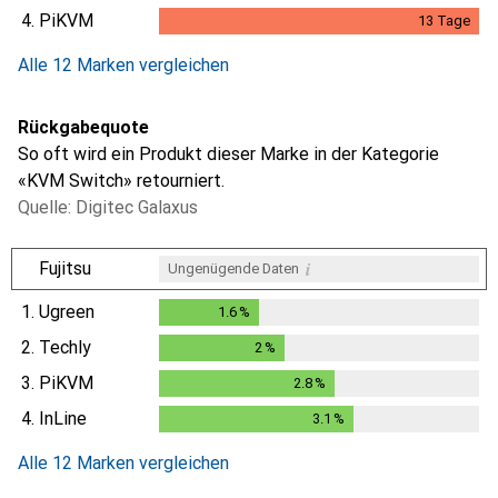
4.
PiKVM
13
Tage
13
Tage
Alle 12 Marken vergleichen
Rückgabequote
So oft wird ein Produkt dieser Marke in der Kategorie
«KVM Switch» retourniert.
Quelle: Digitec Galaxus
i
Fujitsu
Ungenügende Daten
1.
Ugreen
1.6
%
1.6
%
2.
Techly
2
%
2
%
3.
PiKVM
2.8
%
2.8
%
4.
InLine
3.1
%
3.1
%
Alle 12 Marken vergleichen