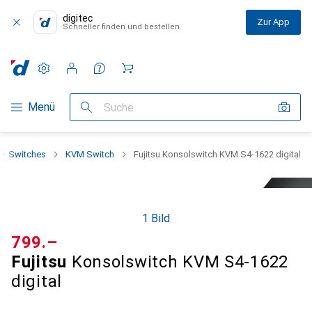
digitec
Zur App
Schneller finden und bestellen
Einstellungen
Kundenkonto
Vergleichslisten
Merklisten
Warenkorb
Navigation nach Kategorien
Menü
Suche
+ Switches
KVM Switch
Fujitsu Konsolswitch KVM S4-1622 digital
1 Bild
CHF
799.–
Fujitsu
Konsolswitch KVM S4-1622
digital