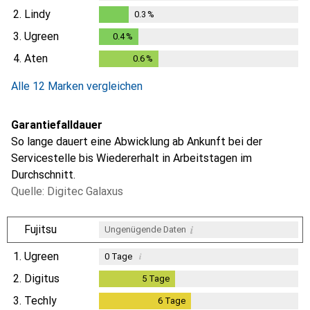
2.
Lindy
0.3
%
0.3
%
3.
Ugreen
0.4
%
0.4
%
4.
Aten
0.6
%
0.6
%
Alle 12 Marken vergleichen
Garantiefalldauer
So lange dauert eine Abwicklung ab Ankunft bei der
Servicestelle bis Wiedererhalt in Arbeitstagen im
Durchschnitt.
Quelle: Digitec Galaxus
i
Fujitsu
Ungenügende Daten
1.
Ugreen
i
0
Tage
2.
Digitus
5
Tage
5
Tage
3.
Techly
6
Tage
6
Tage