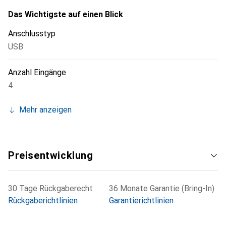
Drumcomputer, und ermöglicht so eine flexible Nutzung in
verschiedenen Musikprojekten. Die mitgelieferte
Das Wichtigste auf einen Blick
Software und die umfangreiche Sammlung von Plug-Ins
Anschlusstyp
bieten alles, was für das Aufnehmen, Abmischen und
USB
Mastern von Musik erforderlich ist.
Anzahl Eingänge
4
Mehr anzeigen
Preisentwicklung
30 Tage Rückgaberecht
36 Monate Garantie (Bring-In)
Rückgaberichtlinien
Garantierichtlinien