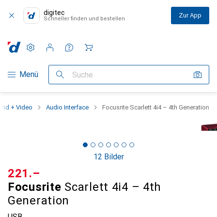
digitec
Zur App
Schneller finden und bestellen
Einstellungen
Kundenkonto
Vergleichslisten
Merklisten
Warenkorb
Navigation nach Kategorien
Menü
Suche
und + Video
Audio Interface
Focusrite Scarlett 4i4 – 4th Generation
12 Bilder
CHF
221.–
Focusrite
Scarlett 4i4 – 4th
Generation
USB