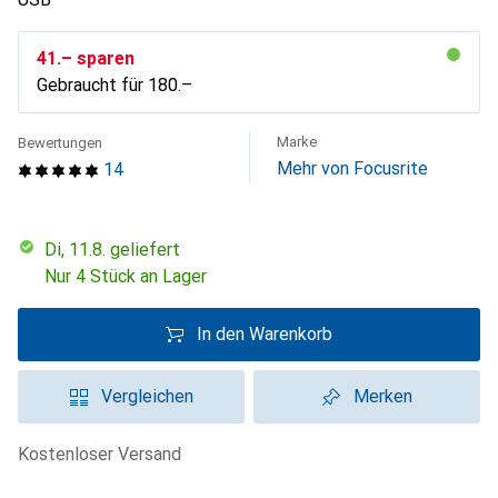
CHF
41.–
sparen
Gebraucht für
CHF
180.–
Marke
Bewertungen
Mehr von Focusrite
14
Di, 11.8. geliefert
Nur 4 Stück an Lager
In den Warenkorb
Vergleichen
Merken
kostenloser Versand