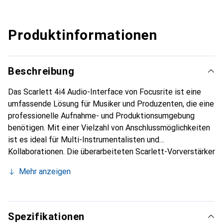
Produktinformationen
Beschreibung
Das Scarlett 4i4 Audio-Interface von Focusrite ist eine
umfassende Lösung für Musiker und Produzenten, die eine
professionelle Aufnahme- und Produktionsumgebung
benötigen. Mit einer Vielzahl von Anschlussmöglichkeiten
ist es ideal für Multi-Instrumentalisten und
Kollaborationen. Die überarbeiteten Scarlett-Vorverstärker
der 4. Generation bieten eine herausragende Klangqualität,
Mehr anzeigen
während die integrierten Funktionen wie Auto Gain und Clip
Safe sicherstellen, dass jede Aufnahme optimal gelingt.
Das Interface unterstützt eine Vielzahl von Geräten,
darunter Mikrofone, Gitarren, Synthesizer und
Spezifikationen