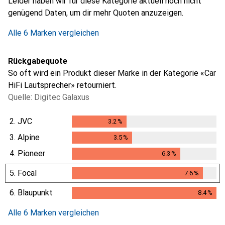
Leider haben wir für diese Kategorie aktuell noch nicht
genügend Daten, um dir mehr Quoten anzuzeigen.
Alle 6 Marken vergleichen
Rückgabequote
So oft wird ein Produkt dieser Marke in der Kategorie «Car
HiFi Lautsprecher» retourniert.
Quelle: Digitec Galaxus
2.
JVC
3.2
%
3.2
%
3.
Alpine
3.5
%
3.5
%
4.
Pioneer
6.3
%
6.3
%
5.
Focal
7.6
%
7.6
%
6.
Blaupunkt
8.4
%
8.4
%
Alle 6 Marken vergleichen