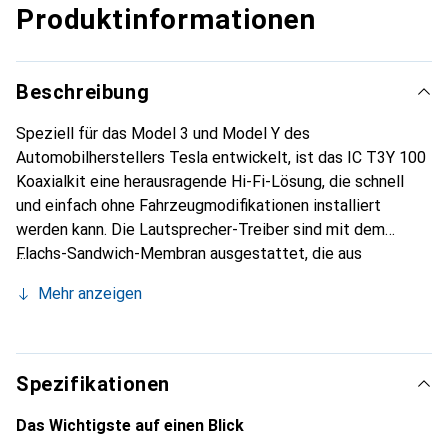
Produktinformationen
Beschreibung
Speziell für das Model 3 und Model Y des
Automobilherstellers Tesla entwickelt, ist das IC T3Y 100
Koaxialkit eine herausragende Hi-Fi-Lösung, die schnell
und einfach ohne Fahrzeugmodifikationen installiert
werden kann. Die Lautsprecher-Treiber sind mit dem
Flachs-Sandwich-Membran ausgestattet, die aus
Flachsfasern hergestellt und in Frankreich gefertigt
Mehr anzeigen
werden. Diese exklusive Focal-Technologie liefert einen
reinen, natürlichen und ultra-realistischen Klang.
Gleichzeitig reproduziert der Aluminium-Invers-Dome-
Hochtöner die hohen Frequenzen treu und sorgt für eine
Spezifikationen
verbesserte Klangräumlichkeit. Um die Leistung in einem
begrenzten Raum weiter zu steigern, enthält das IC T3Y
Das Wichtigste auf einen Blick
100 Kit auch einen Neodym-Magneten. Die Focal Inside