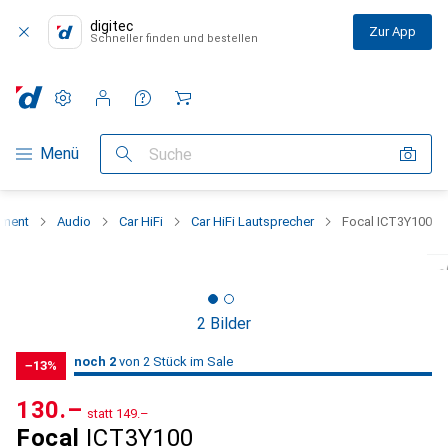
digitec
Zur App
Schneller finden und bestellen
Einstellungen
Kundenkonto
Vergleichslisten
Merklisten
Warenkorb
Navigation nach Kategorien
Menü
Suche
iment
Audio
Car HiFi
Car HiFi Lautsprecher
Focal ICT3Y100
2 Bilder
2
2
noch 2
/ 2
/ 2 im Sale
von 2 Stück im Sale
−13%
CHF
130.–
statt
CHF
149.–
Focal
ICT3Y100