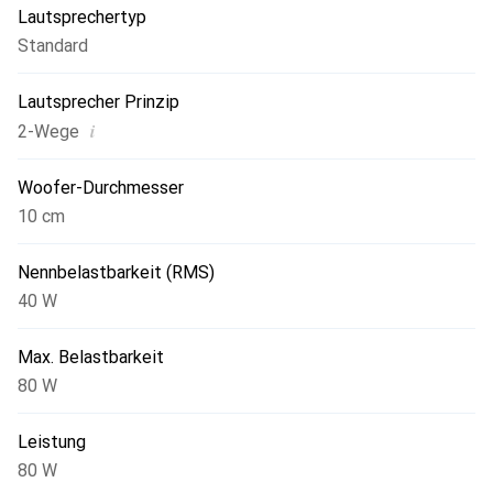
Lautsprechertyp
Kits für Tesla-Fahrzeuge bieten eine massgeschneiderte
Standard
Konfiguration und ein 100% Plug-and-Play-System. Sie
ermöglichen es Ihnen, das Audiosystem Ihrer Wahl
Lautsprecher Prinzip
einzurichten und das bestmögliche Hörerlebnis zu
schaffen.
i
2-Wege
Woofer-Durchmesser
10 cm
Nennbelastbarkeit (RMS)
40 W
Max. Belastbarkeit
80 W
Leistung
80 W