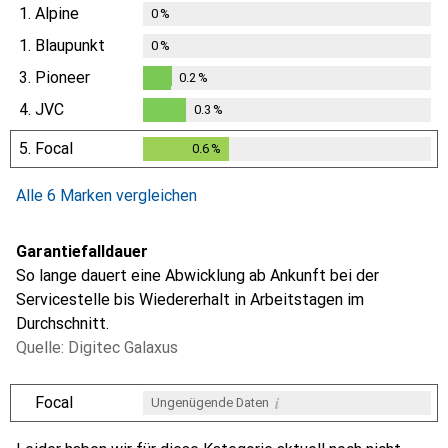
1.
Alpine
0
%
1.
Blaupunkt
0
%
3.
Pioneer
0.2
%
0.2
%
4.
JVC
0.3
%
0.3
%
5.
Focal
0.6
%
0.6
%
Alle 6 Marken vergleichen
Garantiefalldauer
So lange dauert eine Abwicklung ab Ankunft bei der
Servicestelle bis Wiedererhalt in Arbeitstagen im
Durchschnitt.
Quelle: Digitec Galaxus
i
Focal
Ungenügende Daten
i
i
i
i
Ungenügende Daten
Ungenügende Daten
Ungenügende Daten
Ungenügende Daten