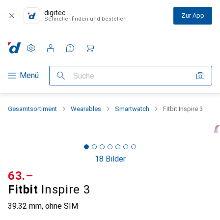
digitec
Zur App
Schneller finden und bestellen
Einstellungen
Kundenkonto
Vergleichslisten
Merklisten
Warenkorb
Navigation nach Kategorien
Menü
Suche
Gesamtsortiment
Wearables
Smartwatch
Fitbit Inspire 3
18 Bilder
CHF
63.–
Fitbit
Inspire 3
39.32 mm, ohne SIM