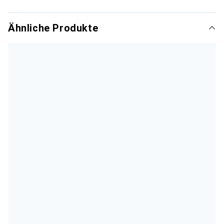
Ständig eingeschalteter Farbbildschirm
Ähnliche Produkte
Elegant und komfortabel
Umfassendes Tracking
Gute Akkulaufzeit und schnelle Aufladung
Winziger Bildschirm
Einige Funktionen benötigen ein kostenpflichtiges Abo
Mehr anzeigen
Gut
i
70/100
Rang 3 von 5
Computer Bild
Test Fitnesstracker
Veröffentlichung
Juli 2023