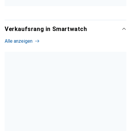
Top-Schlafanalyse
reagiert flott
gute Analyse
Verkaufsrang in Smartwatch
Herzfrequenz ungenau
Alle anzeigen
keine Apps
kein Fitbit-Pay
In der dritten Generation bekommt das Fitbit Inspire
endlich ein Farbdisplay.Das stellt Daten dank OLED-
Technik schickdar. Allerdings mangelt es an smarten
Funktionen. Die Erfassung von Gesundheits- und
Fitnessdaten klappt zwar,doch die Herzfrequenzmessung
ist nicht immer korrekt.
Dieser Testbericht gehört zu einer anderen Variante:
Inspire 3 (39.32 mm,
ohne SIM)
Zum kompletten Testbericht