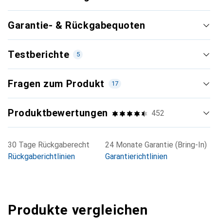
Garantie- & Rückgabequoten
Testberichte
5
Fragen zum Produkt
17
Produktbewertungen
452
Neueste
30 Tage Rückgaberecht
24 Monate Garantie (Bring-In)
Rückgaberichtlinien
Garantierichtlinien
Sehr gut
i
80/100
PC Welt Online
Einzeltest
Produkte vergleichen
Veröffentlichung
August 2024