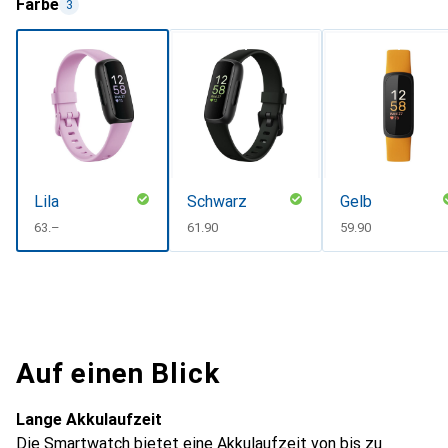
Farbe
3
Lila
Schwarz
Gelb
CHF
63.–
CHF
61.90
CHF
59.90
Auf einen Blick
Lange Akkulaufzeit
Die Smartwatch bietet eine Akkulaufzeit von bis zu