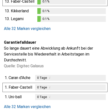
13.
Faber-Castell
0.1
%
0.1
%
13.
Kikkerland
0.1
%
0.1
%
13.
Legami
0.1
%
0.1
%
Alle 32 Marken vergleichen
Garantiefalldauer
So lange dauert eine Abwicklung ab Ankunft bei der
Servicestelle bis Wiedererhalt in Arbeitstagen im
Durchschnitt.
Quelle: Digitec Galaxus
1.
Caran d'Ache
i
0
Tage
1.
Faber-Castell
i
0
Tage
1.
Uni-ball
i
0
Tage
Alle 32 Marken vergleichen