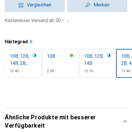
Vergleichen
Merken
i
Kostenloser Versand ab 50.–
Härtegrad
9
10B, 12B,
10B
10B, 12B,
10B, 
14B, 2B,
14B
2B, 4
4B, 6B, 8B
8B, 
CHF
12.40
CHF
2.90
CHF
12.10
CHF
12.40
Ähnliche Produkte mit besserer
Verfügbarkeit