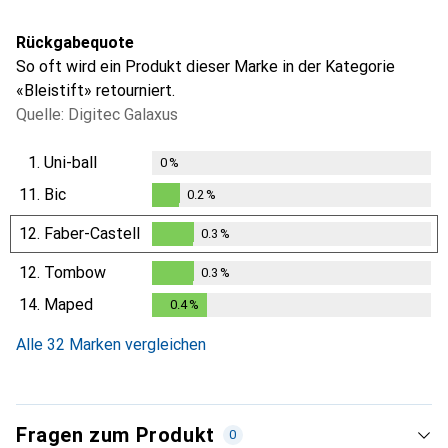
Rückgabequote
So oft wird ein Produkt dieser Marke in der Kategorie
«Bleistift» retourniert.
Quelle: Digitec Galaxus
1.
Uni-ball
0
%
11.
Bic
0.2
%
0.2
%
12.
Faber-Castell
0.3
%
0.3
%
12.
Tombow
0.3
%
0.3
%
14.
Maped
0.4
%
0.4
%
Alle 32 Marken vergleichen
Fragen zum Produkt
0