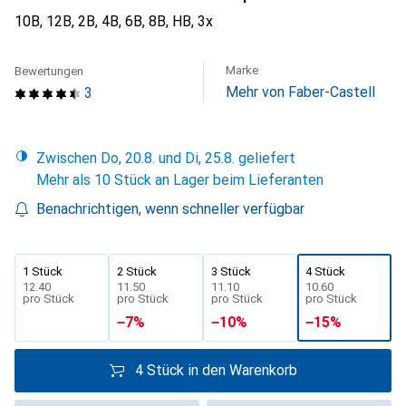
10B, 12B, 2B, 4B, 6B, 8B, HB, 3x
Marke
Bewertungen
Mehr von Faber-Castell
3
Zwischen Do, 20.8. und Di, 25.8. geliefert
Mehr als 10 Stück an Lager beim Lieferanten
Benachrichtigen, wenn schneller verfügbar
1 Stück
2 Stück
3 Stück
4 Stück
CHF
12.40
CHF
11.50
CHF
11.10
CHF
10.60
pro Stück
pro Stück
pro Stück
pro Stück
−
7
%
−
10
%
−
15
%
4 Stück in den Warenkorb