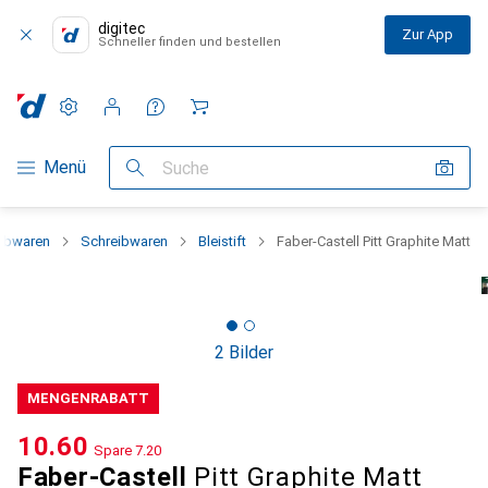
digitec
Zur App
Schneller finden und bestellen
Einstellungen
Kundenkonto
Vergleichslisten
Merklisten
Warenkorb
Navigation nach Kategorien
Menü
Suche
eibwaren
Schreibwaren
Bleistift
Faber-Castell Pitt Graphite Matt
2 Bilder
MENGENRABATT
CHF
10.60
Spare
CHF
7.20
Faber-Castell
Pitt Graphite Matt