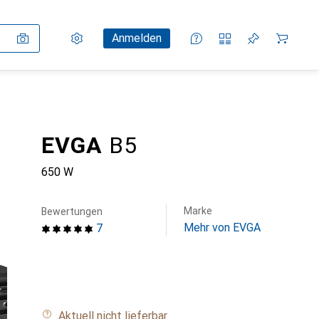
Einstellungen
Kundenkonto
Vergleichslisten
Merklisten
Warenkorb
Anmelden
EVGA
B5
650 W
Marke
Bewertungen
Mehr von EVGA
7
Aktuell nicht lieferbar