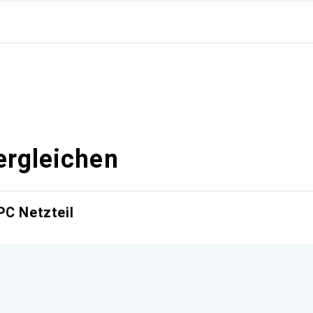
g
ergleichen
PC Netzteil