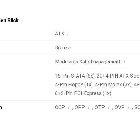
en Blick
i
ATX
Bronze
i
Modulares Kabelmanagement
15-Pin S-ATA (6x)
,
20+4 PIN ATX Stro
4-Pin Floppy (1x)
,
4-Pin Molex (3x)
,
4+
6+2-Pin PCI-Express (1x)
i
i
i
i
n
OCP
,
OPP
,
OTP
,
OVP
,
S