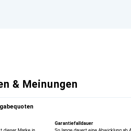
en & Meinungen
kgabequoten
Garantiefalldauer
t dieser Marke in
So lange dauert eine Abwicklung ab 