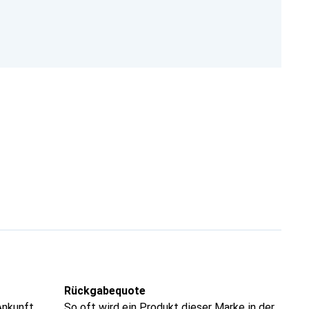
Rückgabequote
Ankunft
So oft wird ein Produkt dieser Marke in der