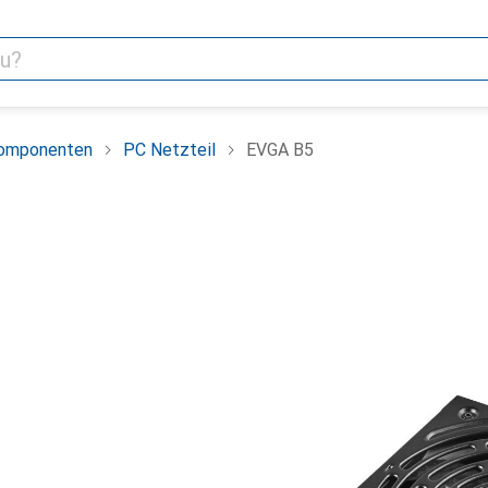
omponenten
PC Netzteil
EVGA B5