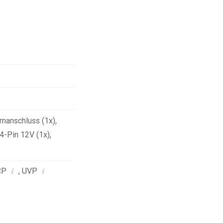
manschluss (1x)
,
4-Pin 12V (1x)
,
i
i
CP
,
UVP