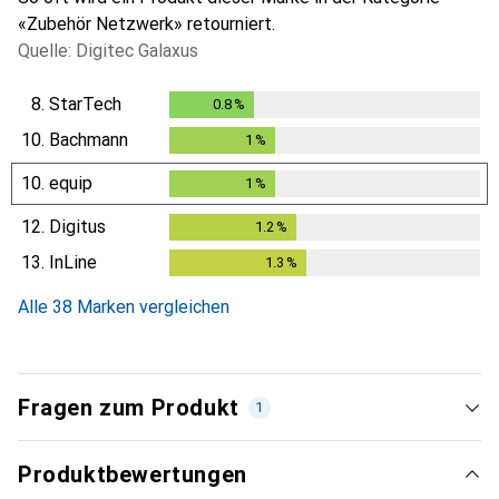
«Zubehör Netzwerk» retourniert.
Quelle: Digitec Galaxus
8.
StarTech
0.8
%
0.8
%
10.
Bachmann
1
%
1
%
10.
equip
1
%
1
%
12.
Digitus
1.2
%
1.2
%
13.
InLine
1.3
%
1.3
%
Alle 38 Marken vergleichen
Fragen zum Produkt
1
Produktbewertungen