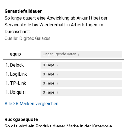
Garantiefalldauer
So lange dauert eine Abwicklung ab Ankunft bei der
Servicestelle bis Wiedererhalt in Arbeitstagen im
Durchschnitt.
Quelle: Digitec Galaxus
i
equip
Ungenügende Daten
1.
Delock
i
0
Tage
1.
LogiLink
i
0
Tage
1.
TP-Link
i
0
Tage
1.
Ubiquiti
i
0
Tage
Alle 38 Marken vergleichen
Rückgabequote
So oft wird ein Produkt dieser Marke in der Kategorie