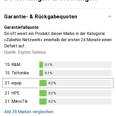
Garantie- & Rückgabequoten
Garantiefallquote
So oft weist ein Produkt dieser Marke in der Kategorie
«Zubehör Netzwerk» innerhalb der ersten 24 Monate einen
Defekt auf.
Quelle: Digitec Galaxus
15.
R&M
0.1
%
0.1
%
15.
Teltonika
0.1
%
0.1
%
21.
equip
0.2
%
0.2
%
21.
HPE
0.2
%
0.2
%
21.
MikroTik
0.2
%
0.2
%
Alle 38 Marken vergleichen