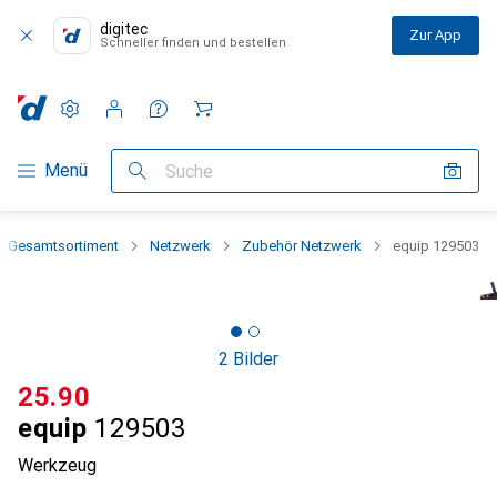
digitec
Zur App
Schneller finden und bestellen
Einstellungen
Kundenkonto
Vergleichslisten
Merklisten
Warenkorb
Navigation nach Kategorien
Menü
Suche
Gesamtsortiment
Netzwerk
Zubehör Netzwerk
equip 129503
2 Bilder
CHF
25.90
equip
129503
Werkzeug