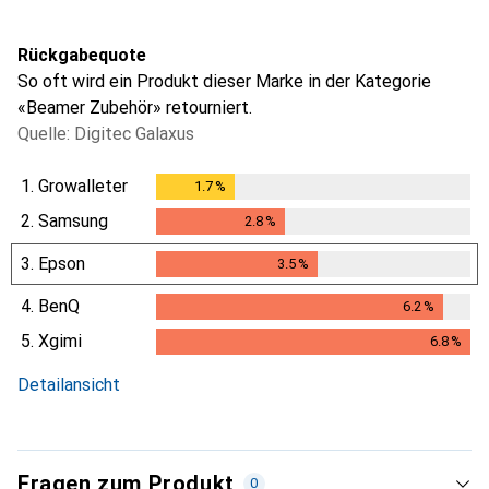
Rückgabequote
So oft wird ein Produkt dieser Marke in der Kategorie
«Beamer Zubehör» retourniert.
Quelle: Digitec Galaxus
1.
Growalleter
1.7
%
1.7
%
2.
Samsung
2.8
%
2.8
%
3.
Epson
3.5
%
3.5
%
4.
BenQ
6.2
%
6.2
%
5.
Xgimi
6.8
%
6.8
%
Detailansicht
Fragen zum Produkt
0