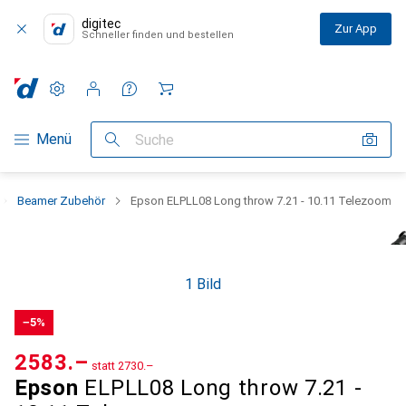
digitec
Zur App
Schneller finden und bestellen
Einstellungen
Kundenkonto
Vergleichslisten
Merklisten
Warenkorb
Navigation nach Kategorien
Menü
Suche
Beamer Zubehör
Epson ELPLL08 Long throw 7.21 - 10.11 Telezoom
1 Bild
−5%
CHF
2583.–
statt
CHF
2730.–
Epson
ELPLL08 Long throw 7.21 -