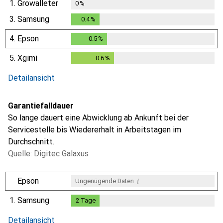
1.
Growalleter
0
%
3.
Samsung
0.4
%
0.4
%
4.
Epson
0.5
%
0.5
%
5.
Xgimi
0.6
%
0.6
%
Detailansicht
Garantiefalldauer
So lange dauert eine Abwicklung ab Ankunft bei der
Servicestelle bis Wiedererhalt in Arbeitstagen im
Durchschnitt.
Quelle: Digitec Galaxus
i
Epson
Ungenügende Daten
1.
Samsung
2
Tage
2
Tage
i
i
i
Ungenügende Daten
Ungenügende Daten
Ungenügende Daten
Detailansicht