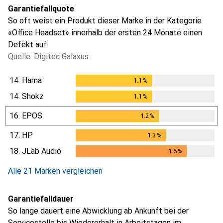
Garantiefallquote
So oft weist ein Produkt dieser Marke in der Kategorie
«Office Headset» innerhalb der ersten 24 Monate einen
Defekt auf.
Quelle: Digitec Galaxus
14.
Hama
1.1
%
1.1
%
14.
Shokz
1.1
%
1.1
%
16.
EPOS
1.2
%
1.2
%
17.
HP
1.3
%
1.3
%
18.
JLab Audio
1.6
%
1.6
%
Alle 21 Marken vergleichen
Garantiefalldauer
So lange dauert eine Abwicklung ab Ankunft bei der
Servicestelle bis Wiedererhalt in Arbeitstagen im