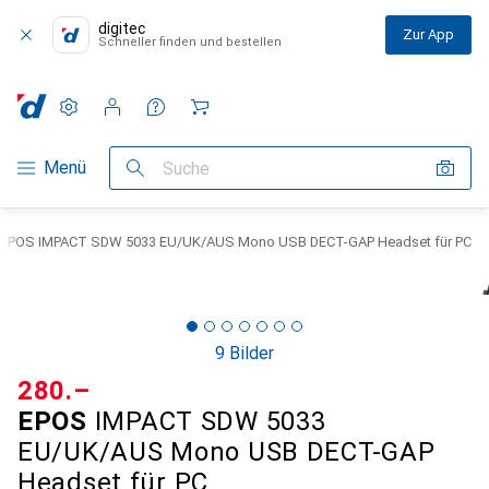
digitec
Zur App
Schneller finden und bestellen
Einstellungen
Kundenkonto
Vergleichslisten
Merklisten
Warenkorb
Navigation nach Kategorien
Menü
Suche
EPOS IMPACT SDW 5033 EU/UK/AUS Mono USB DECT-GAP Headset für PC
9 Bilder
CHF
280.–
EPOS
IMPACT SDW 5033
EU/UK/AUS Mono USB DECT-GAP
Headset für PC