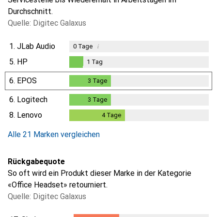
Durchschnitt.
Quelle: Digitec Galaxus
1.
JLab Audio
i
0
Tage
5.
HP
1
Tag
1
Tag
6.
EPOS
3
Tage
3
Tage
6.
Logitech
3
Tage
3
Tage
8.
Lenovo
4
Tage
4
Tage
Alle 21 Marken vergleichen
Rückgabequote
So oft wird ein Produkt dieser Marke in der Kategorie
«Office Headset» retourniert.
Quelle: Digitec Galaxus