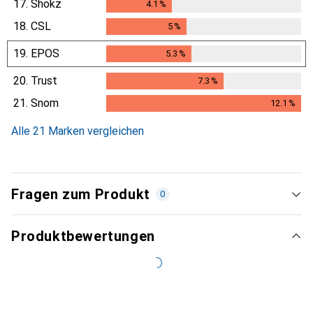
17.
Shokz
4.1
%
4.1
%
18.
CSL
5
%
5
%
19.
EPOS
5.3
%
5.3
%
20.
Trust
7.3
%
7.3
%
21.
Snom
12.1
%
12.1
%
Alle 21 Marken vergleichen
Fragen zum Produkt
0
Produktbewertungen