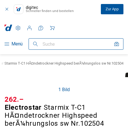
digitec
Zur App
Schneller finden und bestellen
Einstellungen
Kundenkonto
Vergleichslisten
Merklisten
Warenkorb
Navigation nach Kategorien
Menü
Suche
star Starmix T-C1 HÃ¤ndetrockner Highspeed berÃ¼hrungslos sw Nr.102504
1 Bild
CHF
262.–
Electrostar
Starmix T-C1
HÃ¤ndetrockner Highspeed
berÃ¼hrungslos sw Nr.102504