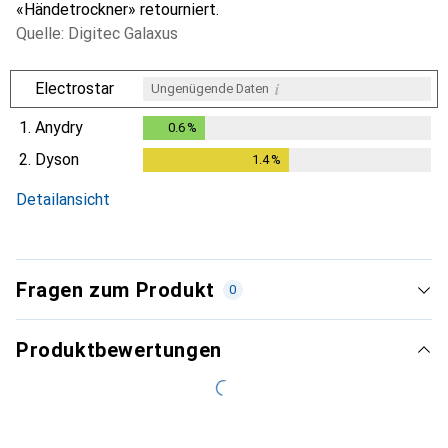
«Händetrockner» retourniert.
Quelle: Digitec Galaxus
i
Electrostar
Ungenügende Daten
1.
Anydry
0.6
%
0.6
%
2.
Dyson
1.4
%
1.4
%
Detailansicht
Fragen zum Produkt
0
Produktbewertungen