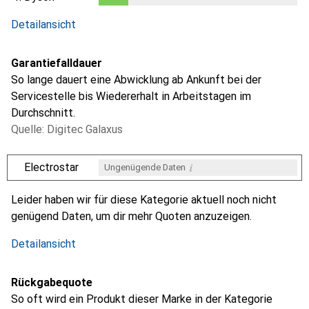
i
Ungenügende Daten
0.3
%
Detailansicht
Garantiefalldauer
So lange dauert eine Abwicklung ab Ankunft bei der
Servicestelle bis Wiedererhalt in Arbeitstagen im
Durchschnitt.
Quelle: Digitec Galaxus
i
Electrostar
Ungenügende Daten
i
i
Ungenügende Daten
Ungenügende Daten
Leider haben wir für diese Kategorie aktuell noch nicht
genügend Daten, um dir mehr Quoten anzuzeigen.
Detailansicht
Rückgabequote
So oft wird ein Produkt dieser Marke in der Kategorie