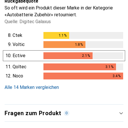
Rückgabequote
So oft wird ein Produkt dieser Marke in der Kategorie
«Autobatterie Zubehör» retourniert.
Quelle: Digitec Galaxus
8.
Ctek
1.1
%
1.1
%
9.
Voltic
1.8
%
1.8
%
10.
Ective
2.1
%
2.1
%
11.
Qoltec
3.1
%
3.1
%
12.
Noco
3.4
%
3.4
%
Alle 14 Marken vergleichen
Fragen zum Produkt
0