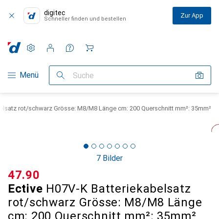
digitec
Zur App
Schneller finden und bestellen
Einstellungen
Kundenkonto
Vergleichslisten
Merklisten
Warenkorb
Navigation nach Kategorien
Menü
Suche
belsatz rot/schwarz Grösse: M8/M8 Länge cm: 200 Querschnitt mm²: 35mm²
7 Bilder
CHF
47.90
Ective
H07V-K Batteriekabelsatz
rot/schwarz Grösse: M8/M8 Länge
cm: 200 Querschnitt mm²: 35mm²