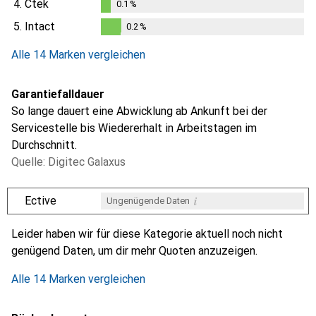
4.
Ctek
0.1
%
0.1
%
5.
Intact
0.2
%
0.2
%
Alle 14 Marken vergleichen
Garantiefalldauer
So lange dauert eine Abwicklung ab Ankunft bei der
Servicestelle bis Wiedererhalt in Arbeitstagen im
Durchschnitt.
Quelle: Digitec Galaxus
i
Ective
Ungenügende Daten
i
i
i
i
Ungenügende Daten
Ungenügende Daten
Ungenügende Daten
Ungenügende Daten
Leider haben wir für diese Kategorie aktuell noch nicht
genügend Daten, um dir mehr Quoten anzuzeigen.
Alle 14 Marken vergleichen