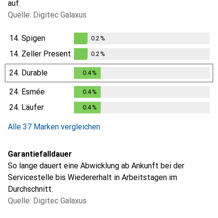
auf.
Quelle: Digitec Galaxus
14.
Spigen
0.2
%
0.2
%
14.
Zeller Present
0.2
%
0.2
%
24.
Durable
0.4
%
0.4
%
24.
Esmée
0.4
%
0.4
%
24.
Läufer
0.4
%
0.4
%
Alle 37 Marken vergleichen
Garantiefalldauer
So lange dauert eine Abwicklung ab Ankunft bei der
Servicestelle bis Wiedererhalt in Arbeitstagen im
Durchschnitt.
Quelle: Digitec Galaxus