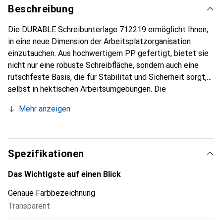
Beschreibung
Die DURABLE Schreibunterlage 712219 ermöglicht Ihnen,
in eine neue Dimension der Arbeitsplatzorganisation
einzutauchen. Aus hochwertigem PP gefertigt, bietet sie
nicht nur eine robuste Schreibfläche, sondern auch eine
rutschfeste Basis, die für Stabilität und Sicherheit sorgt,
selbst in hektischen Arbeitsumgebungen. Die
abgerundeten Ecken verleihen nicht nur einen eleganten
Mehr anzeigen
Look, sondern gewährleisten auch ein angenehmes
Arbeiten, ohne störende Kanten. Zudem ist die
Schreibunterlage von beiden Seiten leicht feucht zu
reinigen, was eine mühelose Pflege und langfristige
Spezifikationen
Nutzung ermöglicht. Erhöhen Sie die Effizienz und
Ästhetik Ihres Büros mit der DURABLE Schreibunterlage.
Das Wichtigste auf einen Blick
Bereichern Sie Ihren Arbeitsplatz um ein praktisches und
Genaue Farbbezeichnung
stilvolles Accessoire mit Ihrer Schreibtischunterlage.
Transparent