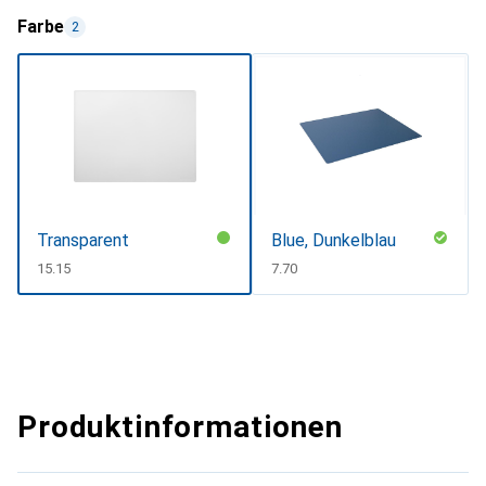
Farbe
2
Transparent
Blue, Dunkelblau
CHF
15.15
CHF
7.70
Produktinformationen