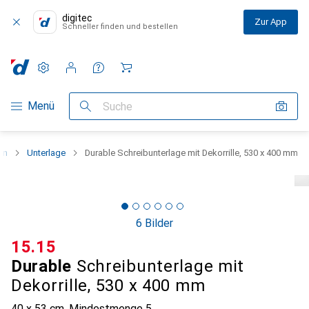
digitec
Zur App
Schneller finden und bestellen
Einstellungen
Kundenkonto
Vergleichslisten
Merklisten
Warenkorb
Navigation nach Kategorien
Menü
Suche
en
Unterlage
Durable Schreibunterlage mit Dekorrille, 530 x 400 mm
6 Bilder
CHF
15.15
Durable
Schreibunterlage mit
Dekorrille, 530 x 400 mm
40 x 53 cm
,
Mindestmenge
5