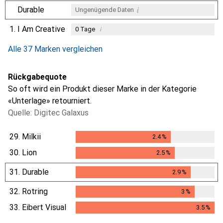
i
Durable
Ungenügende Daten
1.
I Am Creative
i
0
Tage
i
i
i
Ungenügende Daten
Ungenügende Daten
Ungenügende Daten
Alle 37 Marken vergleichen
Rückgabequote
So oft wird ein Produkt dieser Marke in der Kategorie
«Unterlage» retourniert.
Quelle: Digitec Galaxus
29.
Milkii
2.4
%
2.4
%
30.
Lion
2.5
%
2.5
%
31.
Durable
2.9
%
2.9
%
32.
Rotring
3
%
3
%
33.
Eibert Visual
3.5
%
3.5
%