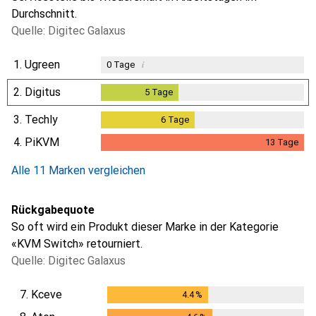
Durchschnitt.
Quelle: Digitec Galaxus
1.
Ugreen
i
0
Tage
2.
Digitus
5
Tage
5
Tage
3.
Techly
6
Tage
6
Tage
4.
PiKVM
13
Tage
13
Tage
Alle 11 Marken vergleichen
Rückgabequote
So oft wird ein Produkt dieser Marke in der Kategorie
«KVM Switch» retourniert.
Quelle: Digitec Galaxus
7.
Kceve
4.4
%
4.4
%