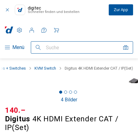
digitec
Zur App
Schneller finden und bestellen
Einstellungen
Kundenkonto
Vergleichslisten
Merklisten
Warenkorb
Navigation nach Kategorien
Menü
Suche
bs + Switches
KVM Switch
Digitus 4K HDMI Extender CAT / IP(Set)
4 Bilder
CHF
140.–
Digitus
4K HDMI Extender CAT /
IP(Set)