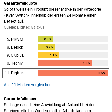
Garantiefallquote
So oft weist ein Produkt dieser Marke in der Kategorie
«KVM Switch» innerhalb der ersten 24 Monate einen
Defekt auf.
Quelle: Digitec Galaxus
5.
PiKVM
0.8
%
0.8
%
8.
Delock
0.9
%
0.9
%
9.
Club 3D
1.1
%
1.1
%
10.
Techly
2.8
%
2.8
%
11.
Digitus
3.6
%
3.6
%
Alle 11 Marken vergleichen
Garantiefalldauer
So lange dauert eine Abwicklung ab Ankunft bei der
Servicestelle bis Wiedererhalt in Arbeitstagen im