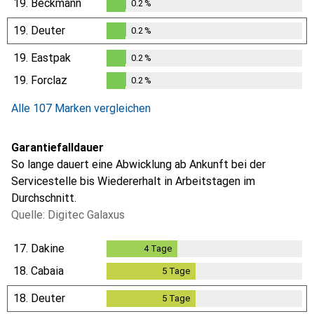
19.
Beckmann
0.2
%
0.2
%
19.
Deuter
0.2
%
0.2
%
19.
Eastpak
0.2
%
0.2
%
19.
Forclaz
0.2
%
0.2
%
Alle 107 Marken vergleichen
Garantiefalldauer
So lange dauert eine Abwicklung ab Ankunft bei der
Servicestelle bis Wiedererhalt in Arbeitstagen im
Durchschnitt.
Quelle: Digitec Galaxus
17.
Dakine
4
Tage
4
Tage
18.
Cabaia
5
Tage
5
Tage
18.
Deuter
5
Tage
5
Tage