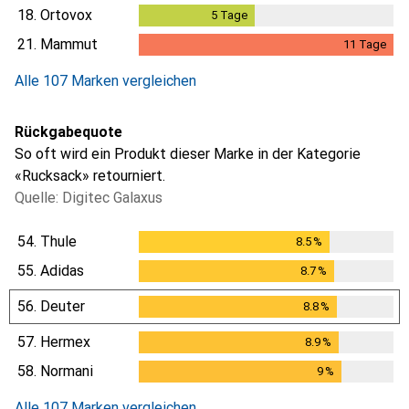
18.
Ortovox
5
Tage
5
Tage
21.
Mammut
11
Tage
11
Tage
Alle 107 Marken vergleichen
Rückgabequote
So oft wird ein Produkt dieser Marke in der Kategorie
«Rucksack» retourniert.
Quelle: Digitec Galaxus
54.
Thule
8.5
%
8.5
%
55.
Adidas
8.7
%
8.7
%
56.
Deuter
8.8
%
8.8
%
57.
Hermex
8.9
%
8.9
%
58.
Normani
9
%
9
%
Alle 107 Marken vergleichen