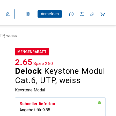
Einstellungen
Kundenkonto
Vergleichslisten
Merklisten
Warenkorb
Anmelden
TP, weiss
MENGENRABATT
CHF
2.65
Spare
CHF
2.80
Delock
Keystone Modul
Cat.6, UTP, weiss
Keystone Modul
Schneller lieferbar
Angebot für
CHF
9.85