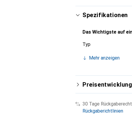
Ungeschirmt (UTP)
Kontakte goldbeschich
Spezifikationen
Zum Einbau in Keystone
Farbe: weiss
Das Wichtigste auf ein
Masse (LxBxH): ca. 32,5
Typ
Mehr anzeigen
Preisentwicklun
30 Tage Rückgaberecht
Rückgaberichtlinien