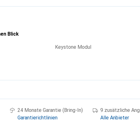
tet
 Halterungen mit 19,2 x 14,9 mm
en Blick
 x 16,1 x 22,1 mm.
Keystone Modul
g
24 Monate Garantie (Bring-In)
9 zusätzliche An
Garantierichtlinien
Alle Anbieter