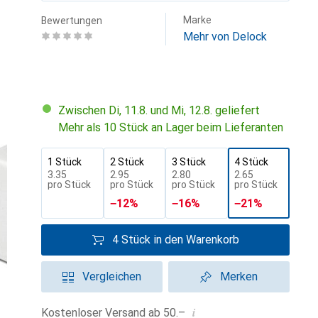
Marke
Bewertungen
Mehr von Delock
Zwischen Di, 11.8. und Mi, 12.8. geliefert
Mehr als 10 Stück an Lager beim Lieferanten
1 Stück
2 Stück
3 Stück
4 Stück
CHF
3.35
CHF
2.95
CHF
2.80
CHF
2.65
pro Stück
pro Stück
pro Stück
pro Stück
−
12
%
−
16
%
−
21
%
4 Stück in den Warenkorb
Vergleichen
Merken
i
Kostenloser Versand ab 50.–