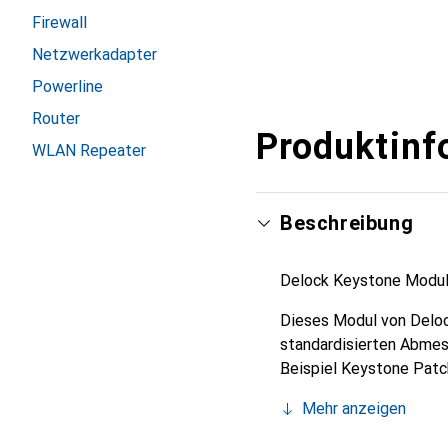
Firewall
Netzwerkadapter
Powerline
Router
Produktinf
WLAN Repeater
Beschreibung
Delock Keystone Modul
Dieses Modul von Deloc
standardisierten Abmes
Beispiel Keystone Patc
Anschlüsse: 1 x RJ45 B
Mehr anzeigen
1:1 verbunden
Cat.6 Spezifikation