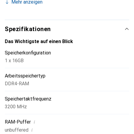
Mehr anzeigen
direkte Leitung zum CPU-Controller, um Verzögerungen
und Engpässe im Datentransfer von der CPU zum RAM zu
vermeiden. DDR4 enthält zudem Neuerungen, die den
Strombedarf reduzieren und die Zuverlässigkeit erhöhen.
Spezifikationen
Das Wichtigste auf einen Blick
Speicherkonfiguration
1 x 16GB
Arbeitsspeichertyp
DDR4-RAM
Speichertaktfrequenz
3200 MHz
i
RAM-Puffer
i
unbuffered