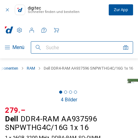
digitec
Zur App
Schneller finden und bestellen
Einstellungen
Kundenkonto
Vergleichslisten
Merklisten
Warenkorb
Navigation nach Kategorien
Menü
Suche
mponenten
RAM
Dell DDR4-RAM AA937596 SNPWTHG4C/16G 1x 16
4 Bilder
CHF
279.–
Dell
DDR4-RAM AA937596
SNPWTHG4C/16G 1x 16
1 x 16GB, 3200 MHz, DDR4-RAM, SO-DIMM