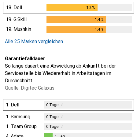
18.
Dell
1.2
%
1.2
%
19.
G.Skill
1.4
%
1.4
%
19.
Mushkin
1.4
%
1.4
%
Alle 25 Marken vergleichen
Garantiefalldauer
So lange dauert eine Abwicklung ab Ankunft bei der
Servicestelle bis Wiedererhalt in Arbeitstagen im
Durchschnitt.
Quelle: Digitec Galaxus
1.
Dell
i
0
Tage
1.
Samsung
i
0
Tage
1.
Team Group
i
0
Tage
4.
Adata
1
Tag