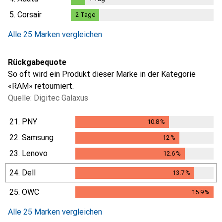
1
Tag
5.
Corsair
2
Tage
2
Tage
Alle 25 Marken vergleichen
Rückgabequote
So oft wird ein Produkt dieser Marke in der Kategorie
«RAM» retourniert.
Quelle: Digitec Galaxus
21.
PNY
10.8
%
10.8
%
22.
Samsung
12
%
12
%
23.
Lenovo
12.6
%
12.6
%
24.
Dell
13.7
%
13.7
%
25.
OWC
15.9
%
15.9
%
Alle 25 Marken vergleichen