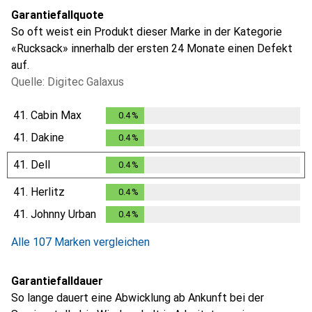
Garantiefallquote
So oft weist ein Produkt dieser Marke in der Kategorie
«Rucksack» innerhalb der ersten 24 Monate einen Defekt
auf.
Quelle: Digitec Galaxus
41.
Cabin Max
0.4
%
0.4
%
41.
Dakine
0.4
%
0.4
%
41.
Dell
0.4
%
0.4
%
41.
Herlitz
0.4
%
0.4
%
41.
Johnny Urban
0.4
%
0.4
%
Alle 107 Marken vergleichen
Garantiefalldauer
So lange dauert eine Abwicklung ab Ankunft bei der