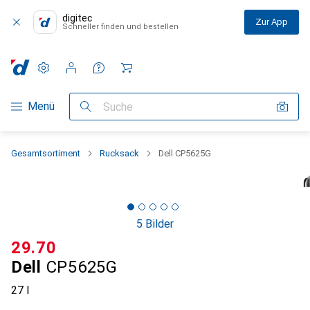
digitec
Zur App
Schneller finden und bestellen
Einstellungen
Kundenkonto
Vergleichslisten
Merklisten
Warenkorb
Navigation nach Kategorien
Menü
Suche
Gesamtsortiment
Rucksack
Dell CP5625G
5 Bilder
CHF
29.70
Dell
CP5625G
27 l