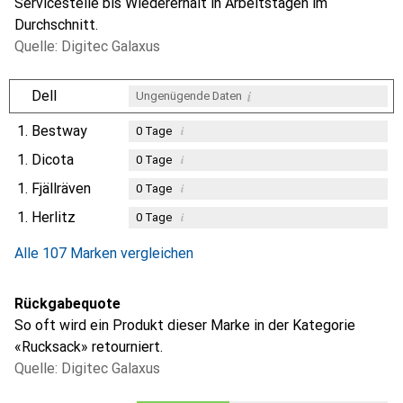
Servicestelle bis Wiedererhalt in Arbeitstagen im
Durchschnitt.
Quelle: Digitec Galaxus
i
Dell
Ungenügende Daten
1.
Bestway
i
0
Tage
1.
Dicota
i
0
Tage
1.
Fjällräven
i
0
Tage
1.
Herlitz
i
0
Tage
Alle 107 Marken vergleichen
Rückgabequote
So oft wird ein Produkt dieser Marke in der Kategorie
«Rucksack» retourniert.
Quelle: Digitec Galaxus