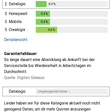
2.
Datalogic
0.3
%
0.3
%
3.
Honeywell
0.4
%
0.4
%
3.
Mobilis
0.4
%
0.4
%
5.
Crealogix
0.6
%
0.6
%
Detailansicht
Garantiefalldauer
So lange dauert eine Abwicklung ab Ankunft bei der
Servicestelle bis Wiedererhalt in Arbeitstagen im
Durchschnitt.
Quelle: Digitec Galaxus
i
Datalogic
Ungenügende Daten
i
i
i
i
Ungenügende Daten
Ungenügende Daten
Ungenügende Daten
Ungenügende Daten
Leider haben wir für diese Kategorie aktuell noch nicht
genügend Daten, um dir mehr Quoten anzuzeigen.