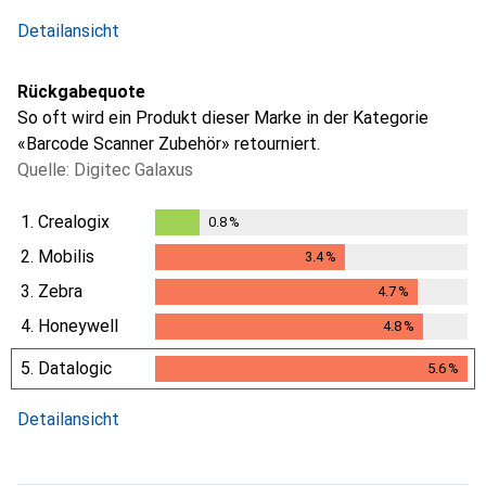
Detailansicht
Rückgabequote
So oft wird ein Produkt dieser Marke in der Kategorie
«Barcode Scanner Zubehör» retourniert.
Quelle: Digitec Galaxus
1.
Crealogix
0.8
%
0.8
%
2.
Mobilis
3.4
%
3.4
%
3.
Zebra
4.7
%
4.7
%
4.
Honeywell
4.8
%
4.8
%
5.
Datalogic
5.6
%
5.6
%
Detailansicht