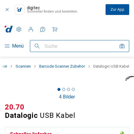
digitec
Zur App
Schneller finden und bestellen
Einstellungen
Kundenkonto
Vergleichslisten
Merklisten
Warenkorb
Navigation nach Kategorien
Menü
Suche
nner
Scannen
Barcode Scanner Zubehör
Datalogic USB Kabel
4 Bilder
CHF
20.70
Datalogic
USB Kabel