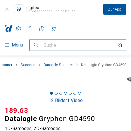
digitec
Zur App
Schneller finden und bestellen
Einstellungen
Kundenkonto
Vergleichslisten
Merklisten
Warenkorb
Navigation nach Kategorien
Menü
Suche
Scanner
Scannen
Barcode Scanner
Datalogic Gryphon GD4590
12 Bilder
1 Video
CHF
189.63
Datalogic
Gryphon GD4590
1D-Barcodes, 2D-Barcodes