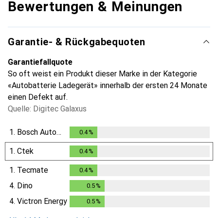
Bewertungen & Meinungen
Garantie- & Rückgabequoten
Garantiefallquote
So oft weist ein Produkt dieser Marke in der Kategorie
«Autobatterie Ladegerät» innerhalb der ersten 24 Monate
einen Defekt auf.
Quelle: Digitec Galaxus
1.
Bosch Automotive
0.4
%
0.4
%
1.
Ctek
0.4
%
0.4
%
1.
Tecmate
0.4
%
0.4
%
4.
Dino
0.5
%
0.5
%
4.
Victron Energy
0.5
%
0.5
%