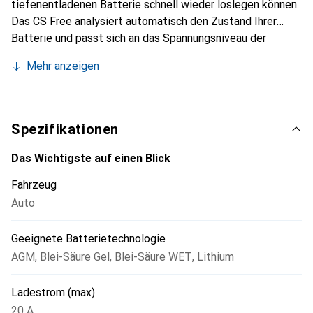
tiefenentladenen Batterie schnell wieder loslegen können.
Das CS Free analysiert automatisch den Zustand Ihrer
Batterie und passt sich an das Spannungsniveau der
Batterie an. Es berechnet dann den sichersten und
Mehr anzeigen
schnellsten Weg, um Ihrer Batterie innerhalb von 15
Minuten die Energie zu geben, die sie zum Starten Ihres
Fahrzeugs benötigt. Das CS Free funktioniert überall und
kann zusätzlich mit dem optional erhältlichen Solarpanel-
Spezifikationen
Kit oder einer 12V-Servicebatterie für eine längerfristige
Erhaltungsladung betrieben werden.
Das Wichtigste auf einen Blick
Fahrzeug
Auto
Geeignete Batterietechnologie
AGM
,
Blei-Säure Gel
,
Blei-Säure WET
,
Lithium
Ladestrom (max)
20 A