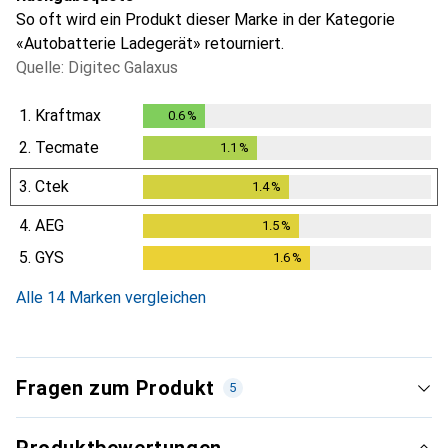
So oft wird ein Produkt dieser Marke in der Kategorie
«Autobatterie Ladegerät» retourniert.
Quelle: Digitec Galaxus
1.
Kraftmax
0.6
%
0.6
%
2.
Tecmate
1.1
%
1.1
%
3.
Ctek
1.4
%
1.4
%
4.
AEG
1.5
%
1.5
%
5.
GYS
1.6
%
1.6
%
Alle 14 Marken vergleichen
Fragen zum Produkt
5
Produktbewertungen