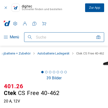
digitec
Zur App
Schneller finden und bestellen
Einstellungen
Kundenkonto
Vergleichslisten
Merklisten
Warenkorb
Navigation nach Kategorien
Menü
Suche
eugbatterie + Zubehör
Autobatterie Ladegerät
Ctek CS Free 40-462
39 Bilder
CHF
401.26
Ctek
CS Free 40-462
20 A, 12V