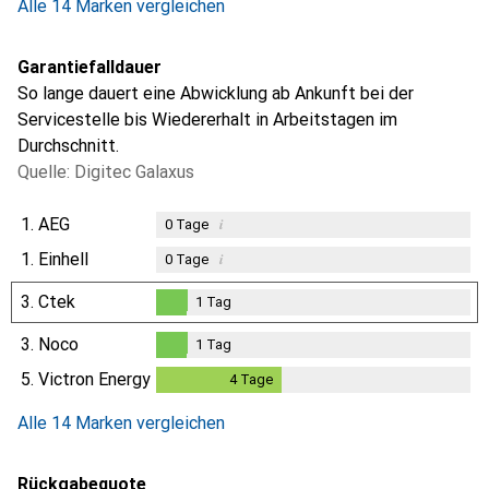
Alle 14 Marken vergleichen
Garantiefalldauer
So lange dauert eine Abwicklung ab Ankunft bei der
Servicestelle bis Wiedererhalt in Arbeitstagen im
Durchschnitt.
Quelle: Digitec Galaxus
1.
AEG
i
0
Tage
1.
Einhell
i
0
Tage
3.
Ctek
1
Tag
1
Tag
3.
Noco
1
Tag
1
Tag
5.
Victron Energy
4
Tage
4
Tage
Alle 14 Marken vergleichen
Rückgabequote