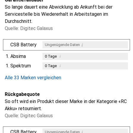
So lange dauert eine Abwicklung ab Ankunft bei der
Servicestelle bis Wiedererhalt in Arbeitstagen im
Durchschnitt.
Quelle: Digitec Galaxus
i
CSB Battery
Ungenügende Daten
1.
Absima
i
0
Tage
1.
Spektrum
i
0
Tage
i
i
Ungenügende Daten
Ungenügende Daten
Alle 33 Marken vergleichen
Rückgabequote
So oft wird ein Produkt dieser Marke in der Kategorie «RC
Akku» retourniert.
Quelle: Digitec Galaxus
i
CSB Battery
Ungenügende Daten