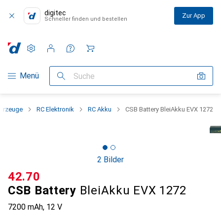
digitec
Zur App
Schneller finden und bestellen
Einstellungen
Kundenkonto
Vergleichslisten
Merklisten
Warenkorb
Navigation nach Kategorien
Menü
Suche
ahrzeuge
RC Elektronik
RC Akku
CSB Battery BleiAkku EVX 1272
2 Bilder
CHF
42.70
CSB Battery
BleiAkku EVX 1272
7200 mAh, 12 V