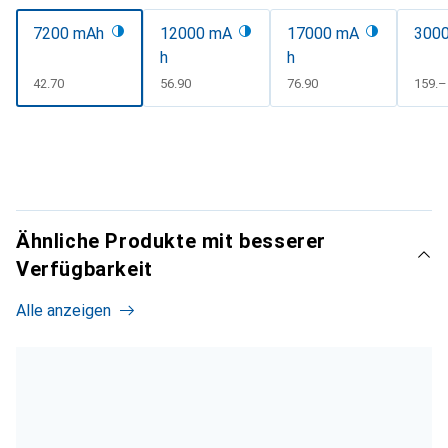
7200 mAh
12000 mA
17000 mA
300
h
h
CHF
42.70
CHF
56.90
CHF
76.90
CHF
159.–
Ähnliche Produkte mit besserer
Verfügbarkeit
Alle anzeigen