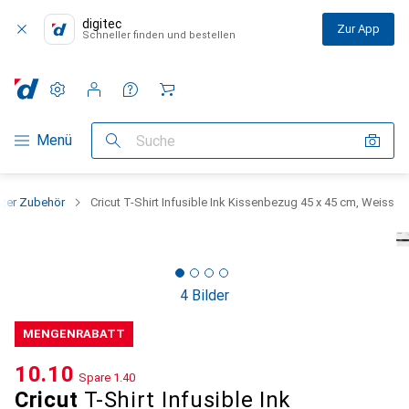
digitec
Zur App
Schneller finden und bestellen
Einstellungen
Kundenkonto
Vergleichslisten
Merklisten
Warenkorb
Navigation nach Kategorien
Menü
Suche
tter Zubehör
Cricut T-Shirt Infusible Ink Kissenbezug 45 x 45 cm, Weiss
4 Bilder
MENGENRABATT
CHF
10.10
Spare
CHF
1.40
Cricut
T-Shirt Infusible Ink