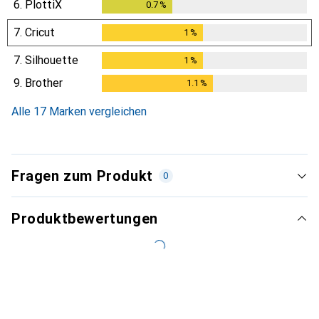
6.
PlottiX
0.7
%
0.7
%
7.
Cricut
1
%
1
%
7.
Silhouette
1
%
1
%
9.
Brother
1.1
%
1.1
%
Alle 17 Marken vergleichen
Fragen zum Produkt
0
Produktbewertungen