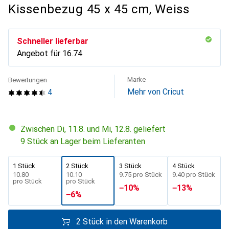
Kissenbezug 45 x 45 cm, Weiss
Schneller lieferbar
Angebot für
CHF
16.74
Marke
Bewertungen
Mehr von Cricut
4
Zwischen Di, 11.8. und Mi, 12.8. geliefert
9 Stück an Lager beim Lieferanten
1 Stück
2 Stück
3 Stück
4 Stück
CHF
10.80
CHF
10.10
CHF
9.75
pro Stück
CHF
9.40
pro Stück
pro Stück
pro Stück
−
10
%
−
13
%
−
6
%
2 Stück in den Warenkorb