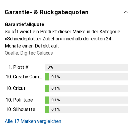
Garantie- & Rückgabequoten
Garantiefallquote
So oft weist ein Produkt dieser Marke in der Kategorie
«Schneideplotter Zubehör» innerhalb der ersten 24
Monate einen Defekt auf.
Quelle: Digitec Galaxus
1.
PlottiX
0
%
10.
Creativ Company
0.1
%
0.1
%
10.
Cricut
0.1
%
0.1
%
10.
Poli-tape
0.1
%
0.1
%
10.
Silhouette
0.1
%
0.1
%
Alle 17 Marken vergleichen