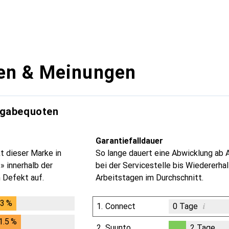
en & Meinungen
kgabequoten
Garantiefalldauer
t dieser Marke in
So lange dauert eine Abwicklung ab 
» innerhalb der
bei der Servicestelle bis Wiedererhal
 Defekt auf.
Arbeitstagen im Durchschnitt.
.3
%
1.3
%
i
1.
Connect
0
Tage
1.5
%
1.5
%
2.
Suunto
2
Tage