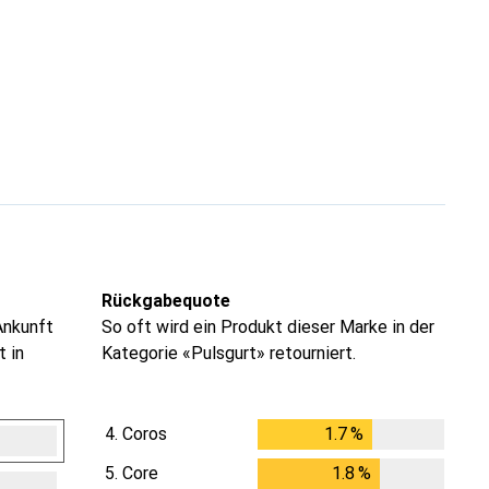
Rückgabequote
Ankunft
So oft wird ein Produkt dieser Marke in der
t in
Kategorie «Pulsgurt» retourniert.
4.
Coros
1.7
%
1.7
%
5.
Core
1.8
%
1.8
%