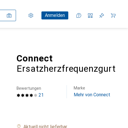
Einstellungen
Kundenkonto
Vergleichslisten
Merklisten
Warenkorb
Anmelden
Connect
Ersatzherzfrequenzgurt
Marke
Bewertungen
Mehr von Connect
21
Aktuell nicht lieferbar