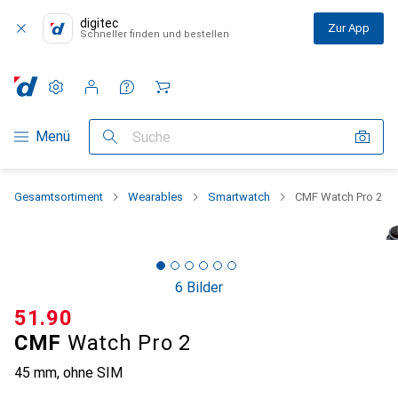
digitec
Zur App
Schneller finden und bestellen
Einstellungen
Kundenkonto
Vergleichslisten
Merklisten
Warenkorb
Navigation nach Kategorien
Menü
Suche
Gesamtsortiment
Wearables
Smartwatch
CMF Watch Pro 2
6 Bilder
CHF
51.90
CMF
Watch Pro 2
45 mm, ohne SIM