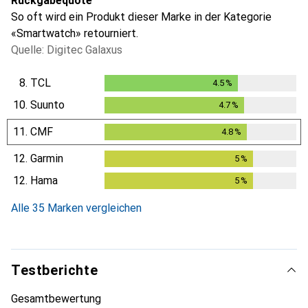
Rückgabequote
So oft wird ein Produkt dieser Marke in der Kategorie
«Smartwatch» retourniert.
Quelle: Digitec Galaxus
8.
TCL
4.5
%
4.5
%
10.
Suunto
4.7
%
4.7
%
11.
CMF
4.8
%
4.8
%
12.
Garmin
5
%
5
%
12.
Hama
5
%
5
%
Alle 35 Marken vergleichen
Testberichte
Gesamtbewertung