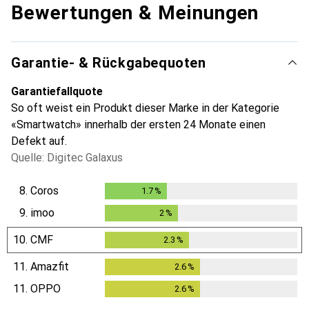
Bewertungen & Meinungen
Garantie- & Rückgabequoten
Garantiefallquote
So oft weist ein Produkt dieser Marke in der Kategorie
«Smartwatch» innerhalb der ersten 24 Monate einen
Defekt auf.
Quelle: Digitec Galaxus
8.
Coros
1.7
%
1.7
%
9.
imoo
2
%
2
%
10.
CMF
2.3
%
2.3
%
11.
Amazfit
2.6
%
2.6
%
11.
OPPO
2.6
%
2.6
%