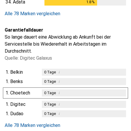
34.
Adata
1.8
%
1.8
%
Alle 78 Marken vergleichen
Garantiefalldauer
So lange dauert eine Abwicklung ab Ankunft bei der
Servicestelle bis Wiedererhalt in Arbeitstagen im
Durchschnitt.
Quelle: Digitec Galaxus
1.
Belkin
i
0
Tage
1.
Benks
i
0
Tage
1.
Choetech
i
0
Tage
1.
Digitec
i
0
Tage
1.
Dudao
i
0
Tage
Alle 78 Marken vergleichen