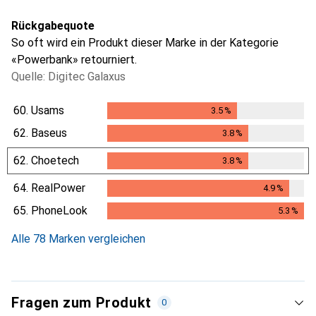
Rückgabequote
So oft wird ein Produkt dieser Marke in der Kategorie
«Powerbank» retourniert.
Quelle: Digitec Galaxus
60.
Usams
3.5
%
3.5
%
62.
Baseus
3.8
%
3.8
%
62.
Choetech
3.8
%
3.8
%
64.
RealPower
4.9
%
4.9
%
65.
PhoneLook
5.3
%
5.3
%
Alle 78 Marken vergleichen
Fragen zum Produkt
0