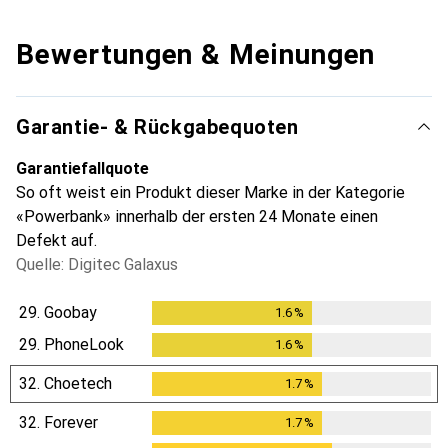
Bewertungen & Meinungen
Garantie- & Rückgabequoten
Garantiefallquote
So oft weist ein Produkt dieser Marke in der Kategorie
«Powerbank» innerhalb der ersten 24 Monate einen
Defekt auf.
Quelle: Digitec Galaxus
29.
Goobay
1.6
%
1.6
%
29.
PhoneLook
1.6
%
1.6
%
32.
Choetech
1.7
%
1.7
%
32.
Forever
1.7
%
1.7
%