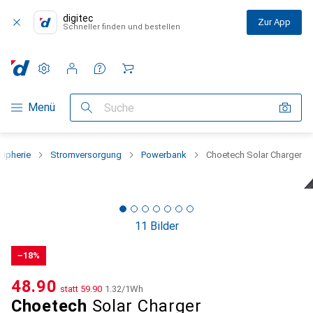
digitec
Zur App
Schneller finden und bestellen
Einstellungen
Kundenkonto
Vergleichslisten
Merklisten
Warenkorb
Navigation nach Kategorien
Menü
Suche
ripherie
Stromversorgung
Powerbank
Choetech Solar Charger
11 Bilder
−18%
CHF
48.90
statt
CHF
59.90
CHF
1.32
/
1Wh
Choetech
Solar Charger