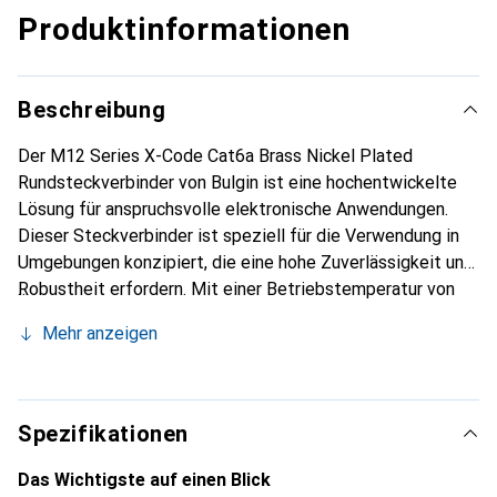
Produktinformationen
Beschreibung
Der M12 Series X-Code Cat6a Brass Nickel Plated
Rundsteckverbinder von Bulgin ist eine hochentwickelte
Lösung für anspruchsvolle elektronische Anwendungen.
Dieser Steckverbinder ist speziell für die Verwendung in
Umgebungen konzipiert, die eine hohe Zuverlässigkeit und
Robustheit erfordern. Mit einer Betriebstemperatur von
-25 °C bis 85 °C ist er für eine Vielzahl von Anwendungen
Mehr anzeigen
geeignet, von industriellen bis hin zu kommerziellen
Einsatzbereichen. Der Steckverbinder verfügt über eine
IP67-Schutzart, die ihn vor Staub und Wasser schützt, was
ihn ideal für den Einsatz in rauen Umgebungen macht. Die
Spezifikationen
X-Kodierung sorgt für eine sichere und fehlerfreie
Verbindung, während die gelöteten Kontakte aus
Das Wichtigste auf einen Blick