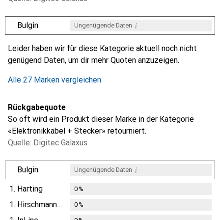
i
Bulgin
Ungenügende Daten
i
i
i
i
Ungenügende Daten
Ungenügende Daten
Ungenügende Daten
Ungenügende Daten
Leider haben wir für diese Kategorie aktuell noch nicht
genügend Daten, um dir mehr Quoten anzuzeigen.
Alle 27 Marken vergleichen
Rückgabequote
So oft wird ein Produkt dieser Marke in der Kategorie
«Elektronikkabel + Stecker» retourniert.
Quelle: Digitec Galaxus
i
Bulgin
Ungenügende Daten
1.
Harting
0
%
1.
Hirschmann Test & Measurement
0
%