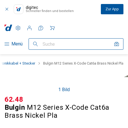
digitec
Zur App
Schneller finden und bestellen
Einstellungen
Kundenkonto
Vergleichslisten
Merklisten
Warenkorb
Navigation nach Kategorien
Menü
Suche
tronikkabel + Stecker
Bulgin M12 Series X-Code Cat6a Brass Nickel Pla
1 Bild
CHF
62.48
Bulgin
M12 Series X-Code Cat6a
Brass Nickel Pla