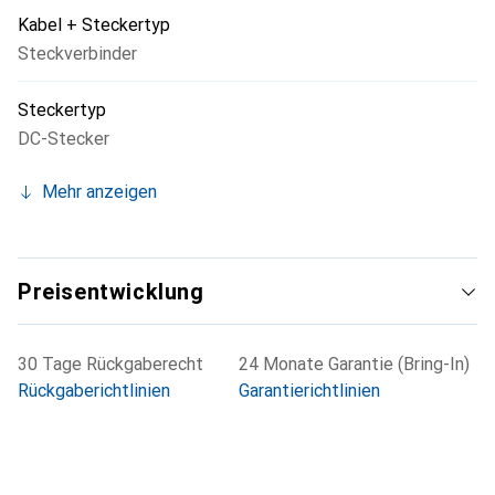
Phosphorbronze mit einer Goldbeschichtung für eine
Kabel + Steckertyp
hervorragende elektrische Leitfähigkeit sorgen. Die
Steckverbinder
flexible Inline-Installation ermöglicht eine einfache
Montage und Anpassung an verschiedene Anwendungen.
Steckertyp
DC-Stecker
Mehr anzeigen
Preisentwicklung
30 Tage Rückgaberecht
24 Monate Garantie (Bring-In)
Rückgaberichtlinien
Garantierichtlinien