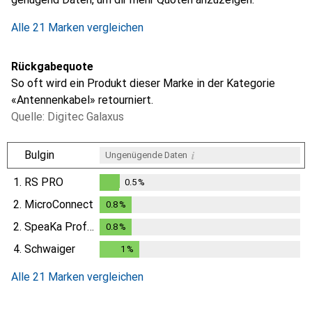
Alle 21 Marken vergleichen
Rückgabequote
So oft wird ein Produkt dieser Marke in der Kategorie
«Antennenkabel» retourniert.
Quelle: Digitec Galaxus
i
Bulgin
Ungenügende Daten
1.
RS PRO
0.5
%
0.5
%
2.
MicroConnect
0.8
%
0.8
%
2.
SpeaKa Professional
0.8
%
0.8
%
4.
Schwaiger
1
%
1
%
Alle 21 Marken vergleichen