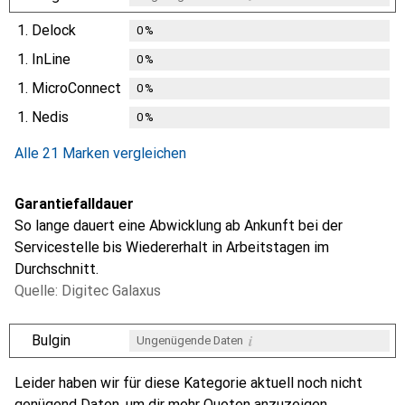
1.
Delock
0
%
1.
InLine
0
%
1.
MicroConnect
0
%
1.
Nedis
0
%
Alle 21 Marken vergleichen
Garantiefalldauer
So lange dauert eine Abwicklung ab Ankunft bei der
Servicestelle bis Wiedererhalt in Arbeitstagen im
Durchschnitt.
Quelle: Digitec Galaxus
i
Bulgin
Ungenügende Daten
i
i
i
i
Ungenügende Daten
Ungenügende Daten
Ungenügende Daten
Ungenügende Daten
Leider haben wir für diese Kategorie aktuell noch nicht
genügend Daten, um dir mehr Quoten anzuzeigen.