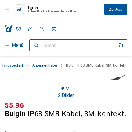
digitec
Zur App
Schneller finden und bestellen
Einstellungen
Kundenkonto
Vergleichslisten
Merklisten
Warenkorb
Navigation nach Kategorien
Menü
Suche
pfangstechnik
Antennenkabel
Bulgin IP68 SMB Kabel, 3M, konfekt.
2 Bilder
CHF
55.96
Bulgin
IP68 SMB Kabel, 3M, konfekt.