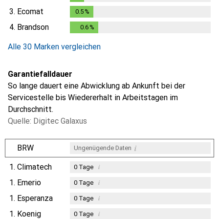
0.3
%
3.
Ecomat
0.5
%
0.5
%
4.
Brandson
0.6
%
0.6
%
Alle 30 Marken vergleichen
Garantiefalldauer
So lange dauert eine Abwicklung ab Ankunft bei der
Servicestelle bis Wiedererhalt in Arbeitstagen im
Durchschnitt.
Quelle: Digitec Galaxus
i
BRW
Ungenügende Daten
1.
Climatech
i
0
Tage
1.
Emerio
i
0
Tage
1.
Esperanza
i
0
Tage
1.
Koenig
i
0
Tage