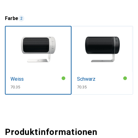
Farbe
2
Weiss
Schwarz
CHF
70.35
CHF
70.35
Produktinformationen