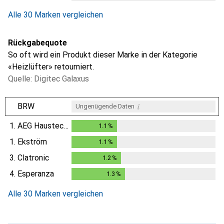
Alle 30 Marken vergleichen
Rückgabequote
So oft wird ein Produkt dieser Marke in der Kategorie
«Heizlüfter» retourniert.
Quelle: Digitec Galaxus
i
BRW
Ungenügende Daten
1.
AEG Haustechnik
1.1
%
1.1
%
1.
Ekström
1.1
%
1.1
%
3.
Clatronic
1.2
%
1.2
%
4.
Esperanza
1.3
%
1.3
%
Alle 30 Marken vergleichen