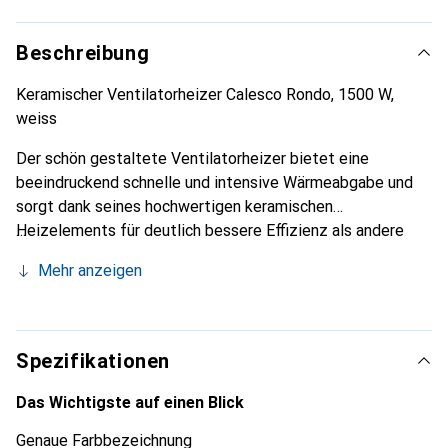
Beschreibung
Keramischer Ventilatorheizer Calesco Rondo, 1500 W,
weiss
Der schön gestaltete Ventilatorheizer bietet eine
beeindruckend schnelle und intensive Wärmeabgabe und
sorgt dank seines hochwertigen keramischen
Heizelements für deutlich bessere Effizienz als andere
traditionelle Ventilatorheizer. Er verfügt über einen
Mehr anzeigen
stabilen Standfuss aus Edelstahl, eine einfache Bedienung,
einen um 50° vertikal drehbaren Heizkopf, einen
Doppelventilator für erhöhte Luftleistung,
Überhitzungsschutz und eine automatische Abschaltung
Spezifikationen
bei Kippen.
Das Wichtigste auf einen Blick
Genaue Farbbezeichnung