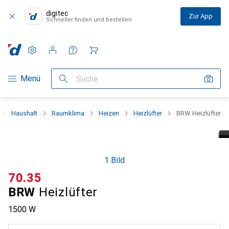
digitec
Zur App
Schneller finden und bestellen
Einstellungen
Kundenkonto
Vergleichslisten
Merklisten
Warenkorb
Navigation nach Kategorien
Menü
Suche
Haushalt
Raumklima
Heizen
Heizlüfter
BRW Heizlüfter
1 Bild
CHF
70.35
BRW
Heizlüfter
1500 W